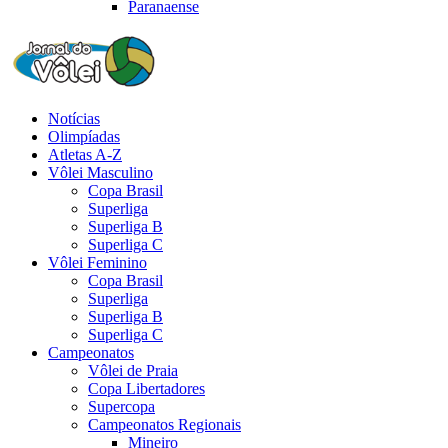
Paranaense
Notícias
Olimpíadas
Atletas A-Z
Vôlei Masculino
Copa Brasil
Superliga
Superliga B
Superliga C
Vôlei Feminino
Copa Brasil
Superliga
Superliga B
Superliga C
Campeonatos
Vôlei de Praia
Copa Libertadores
Supercopa
Campeonatos Regionais
Mineiro