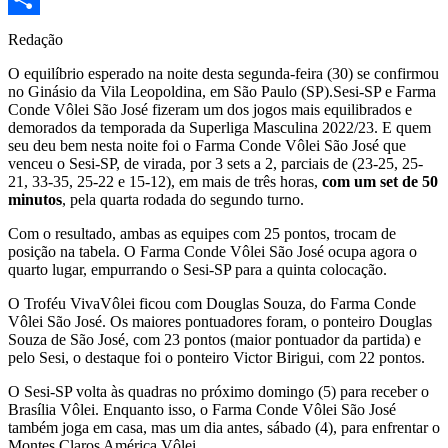
Share
Redação
O equilíbrio esperado na noite desta segunda-feira (30) se confirmou
no Ginásio da Vila Leopoldina, em São Paulo (SP).Sesi-SP e Farma
Conde Vôlei São José fizeram um dos jogos mais equilibrados e
demorados da temporada da Superliga Masculina 2022/23. E quem
seu deu bem nesta noite foi o Farma Conde Vôlei São José que
venceu o Sesi-SP, de virada, por 3 sets a 2, parciais de (23-25, 25-
21, 33-35, 25-22 e 15-12), em mais de três horas,
com um set de 50
minutos
, pela quarta rodada do segundo turno.
Com o resultado, ambas as equipes com 25 pontos, trocam de
posição na tabela. O Farma Conde Vôlei São José ocupa agora o
quarto lugar, empurrando o Sesi-SP para a quinta colocação.
O Troféu VivaVôlei ficou com Douglas Souza, do Farma Conde
Vôlei São José. Os maiores pontuadores foram, o ponteiro Douglas
Souza de São José, com 23 pontos (maior pontuador da partida) e
pelo Sesi, o destaque foi o ponteiro Victor Birigui, com 22 pontos.
O Sesi-SP volta às quadras no próximo domingo (5) para receber o
Brasília Vôlei. Enquanto isso, o Farma Conde Vôlei São José
também joga em casa, mas um dia antes, sábado (4), para enfrentar o
Montes Claros América Vôlei.