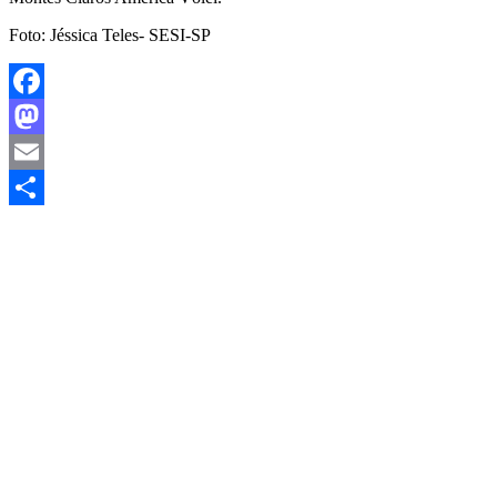
Foto: Jéssica Teles- SESI-SP
Facebook
Mastodon
Email
Share