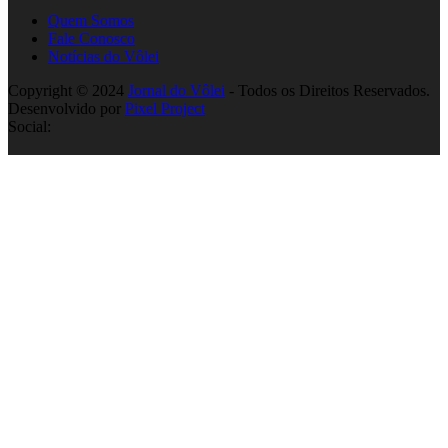
Quem Somos
Fale Conosco
Notícias do Vôlei
Copyright © 2024
Jornal do Vôlei
- Todos os Direitos Reservados.
Desenvolvido por
Pixel Project
Social: