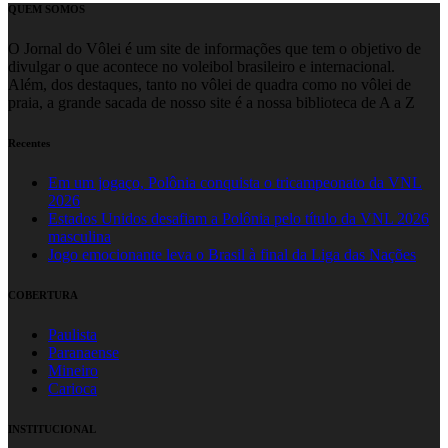
QUEM SOMOS
O Jornal do Vôlei é um site de informações que tem o objetivo de
divulgar o que acontece no voleibol brasileiro e internacional.
Além, dos destaques, tanto no vôlei de quadra como no vôlei de
praia, a grande sacada de nosso site é a nossa biblioteca de A a Z
Recentes
Em um jogaço, Polônia conquista o tricampeonato da VNL
2026
Estados Unidos desafiam a Polônia pelo título da VNL 2026
masculina
Jogo emocionante leva o Brasil à final da Liga das Nações
COBERTURA
Paulista
Paranaense
Mineiro
Carioca
INSTITUCIONAL