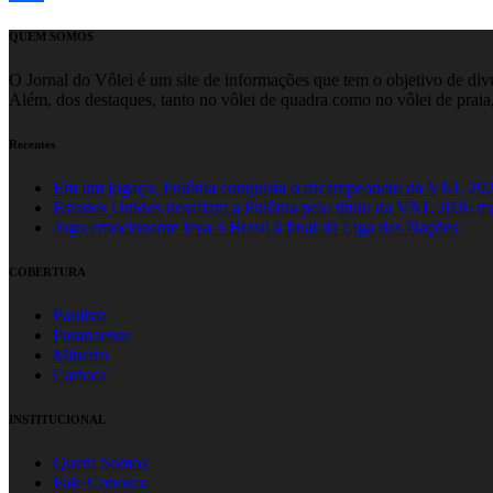
Share
QUEM SOMOS
O Jornal do Vôlei é um site de informações que tem o objetivo de divul
Além, dos destaques, tanto no vôlei de quadra como no vôlei de praia,
Recentes
Em um jogaço, Polônia conquista o tricampeonato da VNL 20
Estados Unidos desafiam a Polônia pelo título da VNL 2026 m
Jogo emocionante leva o Brasil à final da Liga das Nações
COBERTURA
Paulista
Paranaense
Mineiro
Carioca
INSTITUCIONAL
Quem Somos
Fale Conosco