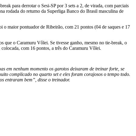
reak para derrotar o Sesi-SP por 3 sets a 2, de virada, com parciais
nona rodada do returno da Superliga Banco do Brasil masculina de
oi o maior pontuador de Ribeirão, com 21 pontos (04 de saques e 17
nos que o Caramuru Vôlei. Se tivesse ganho, mesmo no tie-break, o
a colocada, com 16 pontos, a três do Caramuru Vôlei.
mas em nenhum momento os garotos deixaram de treinar forte, se
 muito complicado no quarto set e eles foram corajosos o tempo todo.
s entraram bem”, disse o treinador.