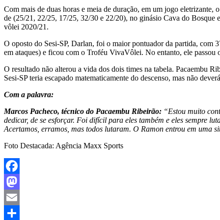
Com mais de duas horas e meia de duração, em um jogo eletrizante, o P
de (25/21, 22/25, 17/25, 32/30 e 22/20), no ginásio Cava do Bosque e
vôlei 2020/21.
O oposto do Sesi-SP, Darlan, foi o maior pontuador da partida, com 
em ataques) e ficou com o Troféu VivaVôlei. No entanto, ele passou
O resultado não alterou a vida dos dois times na tabela. Pacaembu Ri
Sesi-SP teria escapado matematicamente do descenso, mas não deverá t
Com a palavra:
Marcos Pacheco, técnico do Pacaembu Ribeirão:
“Estou muito cont
dedicar, de se esforçar. Foi difícil para eles também e eles sempre l
Acertamos, erramos, mas todos lutaram. O Ramon entrou em uma sit
Foto Destacada: Agência Maxx Sports
Facebook
Mastodon
Email