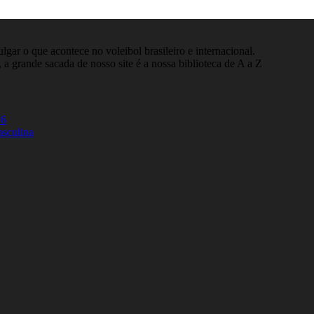
gar o que acontece no voleibol brasileiro e internacional.
 a grande sacada de nosso site é a nossa biblioteca de A a Z
26
asculina