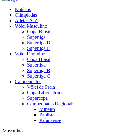
Notícias
Olimpíadas
Atletas A-Z
Vôlei Masculino
Copa Brasil
Superliga
Superliga B
Superliga C
Vôlei Feminino
Copa Brasil
Superliga
Superliga B
Superliga C
Campeonatos
Vôlei de Praia
Copa Libertadores
Supercopa
Campeonatos Regionais
Mineiro
Paulista
Paranaense
Masculino