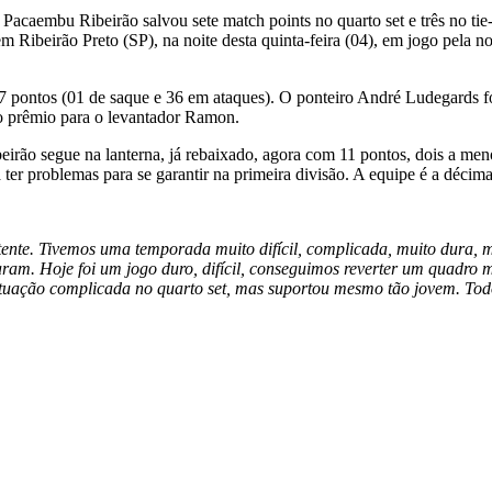
acaembu Ribeirão salvou sete match points no quarto set e três no tie-b
m Ribeirão Preto (SP), na noite desta quinta-feira (04), em jogo pela 
37 pontos (01 de saque e 36 em ataques). O ponteiro André Ludegards f
 o prêmio para o levantador Ramon.
beirão segue na lanterna, já rebaixado, agora com 11 pontos, dois a me
er problemas para se garantir na primeira divisão. A equipe é a décim
ente. Tivemos uma temporada muito difícil, complicada, muito dura, 
utaram. Hoje foi um jogo duro, difícil, conseguimos reverter um quadro
uação complicada no quarto set, mas suportou mesmo tão jovem. Todo