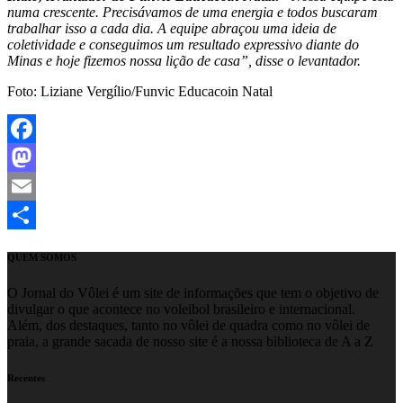
numa crescente. Precisávamos de uma energia e todos buscaram
trabalhar isso a cada dia. A equipe abraçou uma ideia de
coletividade e conseguimos um resultado expressivo diante do
Minas e hoje fizemos nossa lição de casa”, disse o levantador.
Foto: Liziane Vergílio/Funvic Educacoin Natal
Facebook
Mastodon
Email
Share
QUEM SOMOS
O Jornal do Vôlei é um site de informações que tem o objetivo de
divulgar o que acontece no voleibol brasileiro e internacional.
Além, dos destaques, tanto no vôlei de quadra como no vôlei de
praia, a grande sacada de nosso site é a nossa biblioteca de A a Z
Recentes