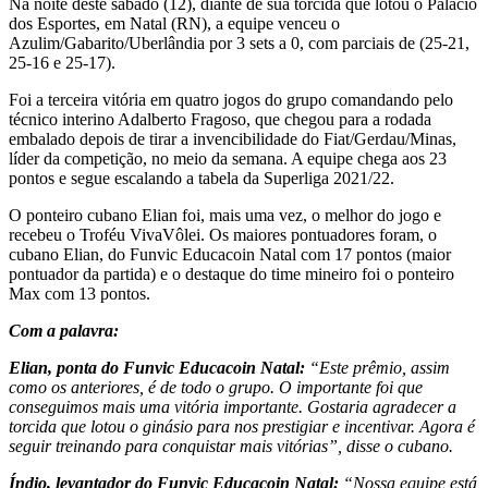
Na noite deste sábado (12), diante de sua torcida que lotou o Palácio
dos Esportes, em Natal (RN), a equipe venceu o
Azulim/Gabarito/Uberlândia por 3 sets a 0, com parciais de (25-21,
25-16 e 25-17).
Foi a terceira vitória em quatro jogos do grupo comandando pelo
técnico interino Adalberto Fragoso, que chegou para a rodada
embalado depois de tirar a invencibilidade do Fiat/Gerdau/Minas,
líder da competição, no meio da semana. A equipe chega aos 23
pontos e segue escalando a tabela da Superliga 2021/22.
O ponteiro cubano Elian foi, mais uma vez, o melhor do jogo e
recebeu o Troféu VivaVôlei. Os maiores pontuadores foram, o
cubano Elian, do Funvic Educacoin Natal com 17 pontos (maior
pontuador da partida) e o destaque do time mineiro foi o ponteiro
Max com 13 pontos.
Com a palavra:
Elian, ponta do Funvic Educacoin Natal:
“Este prêmio, assim
como os anteriores, é de todo o grupo. O importante foi que
conseguimos mais uma vitória importante. Gostaria agradecer a
torcida que lotou o ginásio para nos prestigiar e incentivar. Agora é
seguir treinando para conquistar mais vitórias”, disse o cubano.
Índio, levantador do Funvic Educacoin Natal:
“Nossa equipe está