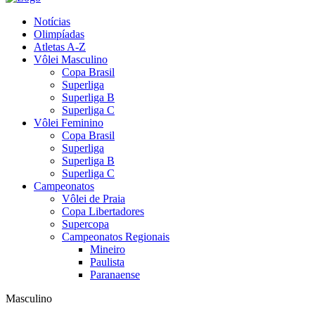
Notícias
Olimpíadas
Atletas A-Z
Vôlei Masculino
Copa Brasil
Superliga
Superliga B
Superliga C
Vôlei Feminino
Copa Brasil
Superliga
Superliga B
Superliga C
Campeonatos
Vôlei de Praia
Copa Libertadores
Supercopa
Campeonatos Regionais
Mineiro
Paulista
Paranaense
Masculino