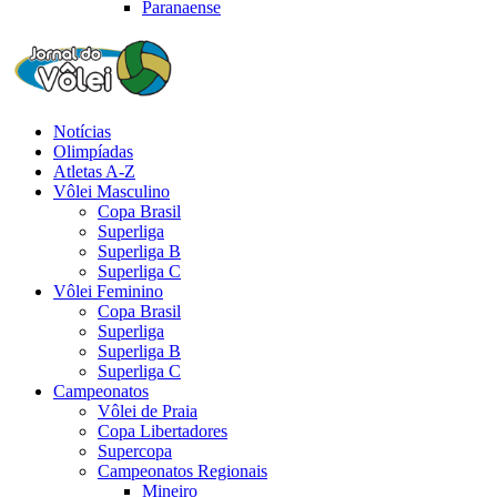
Paranaense
Notícias
Olimpíadas
Atletas A-Z
Vôlei Masculino
Copa Brasil
Superliga
Superliga B
Superliga C
Vôlei Feminino
Copa Brasil
Superliga
Superliga B
Superliga C
Campeonatos
Vôlei de Praia
Copa Libertadores
Supercopa
Campeonatos Regionais
Mineiro