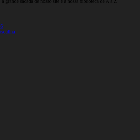
 a grande sacada de nosso site é a nossa biblioteca de A a Z
26
asculina