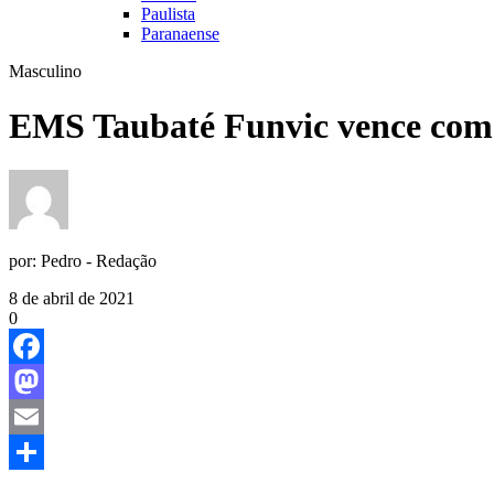
Paulista
Paranaense
Masculino
EMS Taubaté Funvic vence com 
por:
Pedro - Redação
8 de abril de 2021
0
Facebook
Mastodon
Email
Share