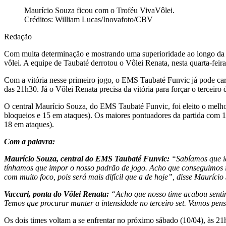
Maurício Souza ficou com o Troféu VivaVôlei.
Créditos: William Lucas/Inovafoto/CBV
Redação
Com muita determinação e mostrando uma superioridade ao longo da pa
vôlei. A equipe de Taubaté derrotou o Vôlei Renata, nesta quarta-fei
Com a vitória nesse primeiro jogo, o EMS Taubaté Funvic já pode car
das 21h30. Já o Vôlei Renata precisa da vitória para forçar o terceiro
O central Maurício Souza, do EMS Taubaté Funvic, foi eleito o melho
bloqueios e 15 em ataques). Os maiores pontuadores da partida com 19
18 em ataques).
Com a palavra:
Maurício Souza, central do EMS Taubaté Funvic:
“Sabíamos que ia
tínhamos que impor o nosso padrão de jogo. Acho que conseguimos i
com muito foco, pois será mais difícil que a de hoje”, disse Maurício
Vaccari, ponta do Vôlei Renata:
“Acho que nosso time acabou sentin
Temos que procurar manter a intensidade no terceiro set. Vamos pensa
Os dois times voltam a se enfrentar no próximo sábado (10/04), às 