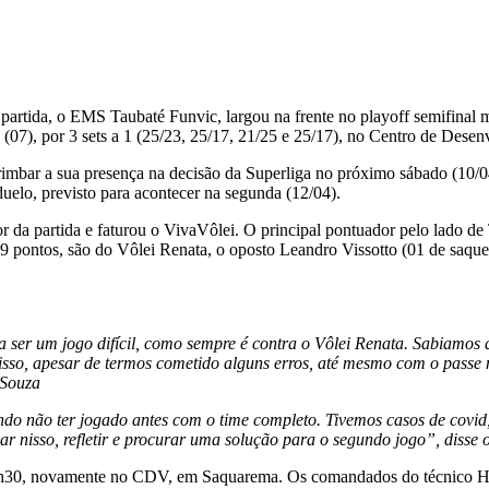
rtida, o EMS Taubaté Funvic, largou na frente no playoff semifinal m
ra (07), por 3 sets a 1 (25/23, 25/17, 21/25 e 25/17), no Centro de Des
imbar a sua presença na decisão da Superliga no próximo sábado (10/04
 duelo, previsto para acontecer na segunda (12/04).
r da partida e faturou o VivaVôlei. O principal pontuador pelo lado d
 pontos, são do Vôlei Renata, o oposto Leandro Vissotto (01 de saque,
 ser um jogo difícil, como sempre é contra o Vôlei Renata. Sabiamos 
sso, apesar de termos cometido alguns erros, até mesmo com o passe n
 Souza
do não ter jogado antes com o time completo. Tivemos casos de covid,
r nisso, refletir e procurar uma solução para o segundo jogo”, disse o
21h30, novamente no CDV, em Saquarema. Os comandados do técnico Horá