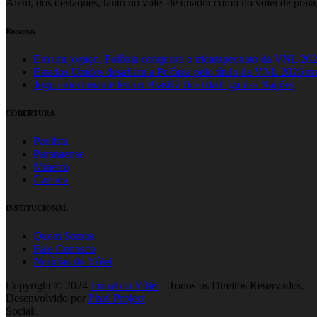
Além, dos destaques, tanto no vôlei de quadra como no vôlei de praia,
Recentes
Em um jogaço, Polônia conquista o tricampeonato da VNL 20
Estados Unidos desafiam a Polônia pelo título da VNL 2026 m
Jogo emocionante leva o Brasil à final da Liga das Nações
COBERTURA
Paulista
Paranaense
Mineiro
Carioca
INSTITUCIONAL
Quem Somos
Fale Conosco
Notícias do Vôlei
Copyright © 2024
Jornal do Vôlei
- Todos os Direitos Reservados.
Desenvolvido por
Pixel Project
Social: