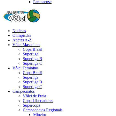
Paranaense
Notícias
Olimpíadas
Atletas A-Z
Vôlei Masculino
Copa Brasil
Superliga
Superliga B
Superliga C
Vôlei Feminino
Copa Brasil
Superliga
Superliga B
Superliga C
Campeonatos
Vôlei de Praia
Copa Libertadores
Supercopa
Campeonatos Regionais
Mineiro