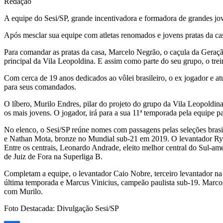
Redação
A equipe do Sesi/SP, grande incentivadora e formadora de grandes j
Após mesclar sua equipe com atletas renomados e jovens pratas da ca
Para comandar as pratas da casa, Marcelo Negrão, o caçula da Geraç
principal da Vila Leopoldina. E assim como parte do seu grupo, o tre
Com cerca de 19 anos dedicados ao vôlei brasileiro, o ex jogador e a
para seus comandados.
O líbero, Murilo Endres, pilar do projeto do grupo da Vila Leopoldin
os mais jovens. O jogador, irá para a sua 11ª temporada pela equipe pa
No elenco, o Sesi/SP reúne nomes com passagens pelas seleções brasi
e Nathan Mota, bronze no Mundial sub-21 em 2019. O levantador Ry
Entre os centrais, Leonardo Andrade, eleito melhor central do Sul-am
de Juiz de Fora na Superliga B.
Completam a equipe, o levantador Caio Nobre, terceiro levantador na 
última temporada e Marcus Vinicius, campeão paulista sub-19. Marcos
com Murilo.
Foto Destacada: Divulgação Sesi/SP