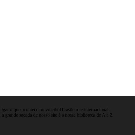
gar o que acontece no voleibol brasileiro e internacional.
 a grande sacada de nosso site é a nossa biblioteca de A a Z