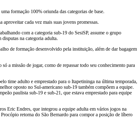
m uma formação 100% oriunda das categorias de base.
a aproveitar cada vez mais suas jovens promessas.
rabalhando com a categoria sub-19 do SesiSP, assume o grupo
disputas na categoria adulta.
abalho de formação desenvolvido pela instituição, além de dar bagagem
o só a missão de jogar, como de repassar todo seu conhecimento para
lo time adulto e emprestado para o Itapetininga na última temporada,
o melhor oposto no Sul-americano sub-19 também compõem a equipe.
ampeão paulista sub-19 e sub-21, que estava emprestado para equipe
os Eric Endres, que integrou a equipe adulta em vários jogos na
s Procópio retorna do São Bernardo para compor a posição de líbero