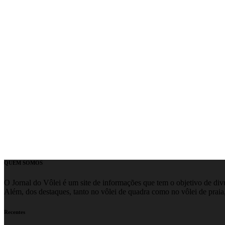
QUEM SOMOS
O Jornal do Vôlei é um site de informações que tem o objetivo de divul
Além, dos destaques, tanto no vôlei de quadra como no vôlei de praia,
Recentes