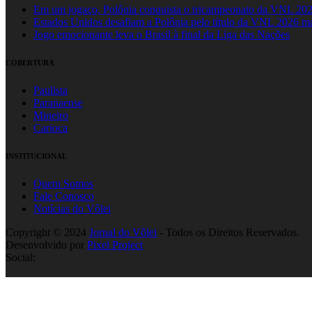
Em um jogaço, Polônia conquista o tricampeonato da VNL 20
Estados Unidos desafiam a Polônia pelo título da VNL 2026 m
Jogo emocionante leva o Brasil à final da Liga das Nações
COBERTURA
Paulista
Paranaense
Mineiro
Carioca
INSTITUCIONAL
Quem Somos
Fale Conosco
Notícias do Vôlei
Copyright © 2024
Jornal do Vôlei
- Todos os Direitos Reservados.
Desenvolvido por
Pixel Project
Social: