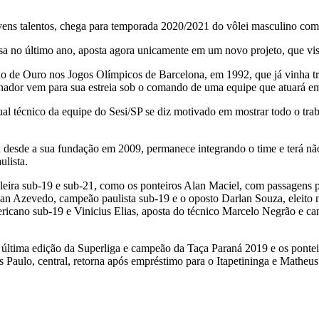
ovens talentos, chega para temporada 2020/2021 do vôlei masculino co
sa no último ano, aposta agora unicamente em um novo projeto, que vis
ão de Ouro nos Jogos Olímpicos de Barcelona, em 1992, que já vinha t
inador vem para sua estreia sob o comando de uma equipe que atuará em 
tual técnico da equipe do Sesi/SP se diz motivado em mostrar todo o tr
a desde a sua fundação em 2009, permanece integrando o time e terá nã
ulista.
leira sub-19 e sub-21, como os ponteiros Alan Maciel, com passagens pe
an Azevedo, campeão paulista sub-19 e o oposto Darlan Souza, eleit
ericano sub-19 e Vinicius Elias, aposta do técnico Marcelo Negrão e c
última edição da Superliga e campeão da Taça Paraná 2019 e os ponteir
 Paulo, central, retorna após empréstimo para o Itapetininga e Matheu