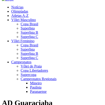
Notícias
Olimpíadas
Atletas A-Z
Vôlei Masculino
Copa Brasil
Superliga
Superliga B
Superliga C
Vôlei Feminino
Copa Brasil
Superliga
Superliga B
Superliga C
Campeonatos
Vôlei de Praia
Copa Libertadores
Supercopa
Campeonatos Regionais
Mineiro
Paulista
Paranaense
AD Guaraciaba