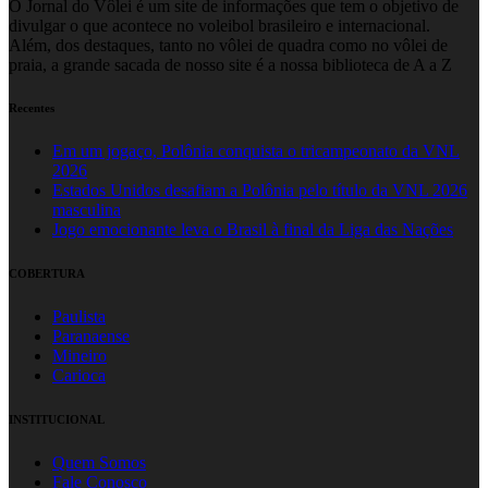
O Jornal do Vôlei é um site de informações que tem o objetivo de
divulgar o que acontece no voleibol brasileiro e internacional.
Além, dos destaques, tanto no vôlei de quadra como no vôlei de
praia, a grande sacada de nosso site é a nossa biblioteca de A a Z
Recentes
Em um jogaço, Polônia conquista o tricampeonato da VNL
2026
Estados Unidos desafiam a Polônia pelo título da VNL 2026
masculina
Jogo emocionante leva o Brasil à final da Liga das Nações
COBERTURA
Paulista
Paranaense
Mineiro
Carioca
INSTITUCIONAL
Quem Somos
Fale Conosco