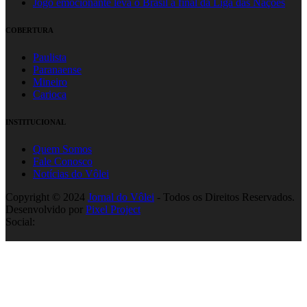
Jogo emocionante leva o Brasil à final da Liga das Nações
COBERTURA
Paulista
Paranaense
Mineiro
Carioca
INSTITUCIONAL
Quem Somos
Fale Conosco
Notícias do Vôlei
Copyright © 2024
Jornal do Vôlei
- Todos os Direitos Reservados.
Desenvolvido por
Pixel Project
Social: