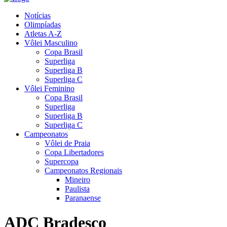
Notícias
Olimpíadas
Atletas A-Z
Vôlei Masculino
Copa Brasil
Superliga
Superliga B
Superliga C
Vôlei Feminino
Copa Brasil
Superliga
Superliga B
Superliga C
Campeonatos
Vôlei de Praia
Copa Libertadores
Supercopa
Campeonatos Regionais
Mineiro
Paulista
Paranaense
ADC Bradesco