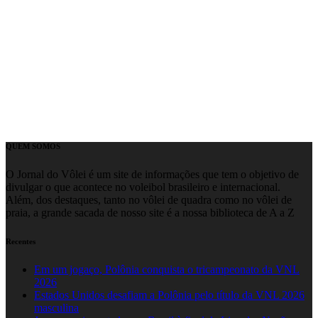
QUEM SOMOS
O Jornal do Vôlei é um site de informações que tem o objetivo de
divulgar o que acontece no voleibol brasileiro e internacional.
Além, dos destaques, tanto no vôlei de quadra como no vôlei de
praia, a grande sacada de nosso site é a nossa biblioteca de A a Z
Recentes
Em um jogaço, Polônia conquista o tricampeonato da VNL
2026
Estados Unidos desafiam a Polônia pelo título da VNL 2026
masculina