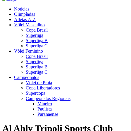
Notícias
Olimpíadas
Atletas A-Z
Vôlei Masculino
Copa Brasil
Superliga
Superliga B
Superliga C
Vôlei Feminino
Copa Brasil
Superliga
Superliga B
Superliga C
Campeonatos
Vôlei de Praia
Copa Libertadores
Supercopa
Campeonatos Regionais
Mineiro
Paulista
Paranaense
Al Ahly Tripoli Sports Club