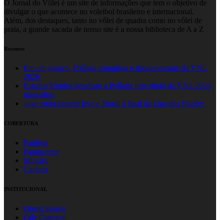
O Jornal do Vôlei é um site de informações que tem o objetivo de
divulgar o que acontece no voleibol brasileiro e internacional.
Além, dos destaques, tanto no vôlei de quadra como no vôlei de
praia, a grande sacada de nosso site é a nossa biblioteca de A a Z
Recentes
Em um jogaço, Polônia conquista o tricampeonato da VNL
2026
Estados Unidos desafiam a Polônia pelo título da VNL 2026
masculina
Jogo emocionante leva o Brasil à final da Liga das Nações
COBERTURA
Paulista
Paranaense
Mineiro
Carioca
INSTITUCIONAL
Quem Somos
Fale Conosco