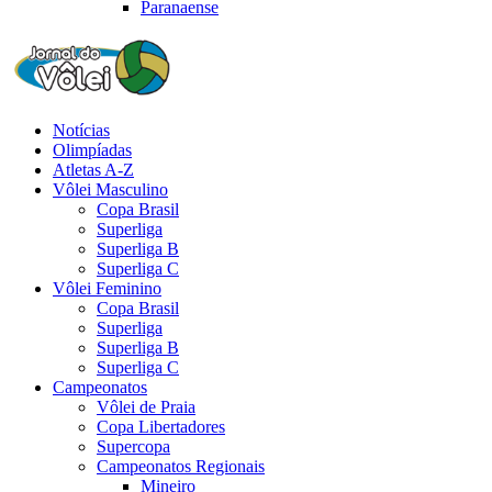
Paranaense
Notícias
Olimpíadas
Atletas A-Z
Vôlei Masculino
Copa Brasil
Superliga
Superliga B
Superliga C
Vôlei Feminino
Copa Brasil
Superliga
Superliga B
Superliga C
Campeonatos
Vôlei de Praia
Copa Libertadores
Supercopa
Campeonatos Regionais
Mineiro