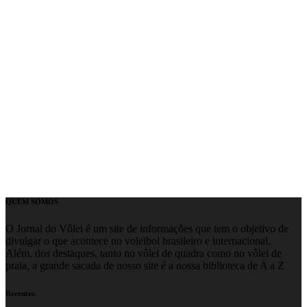
QUEM SOMOS
O Jornal do Vôlei é um site de informações que tem o objetivo de
divulgar o que acontece no voleibol brasileiro e internacional.
Além, dos destaques, tanto no vôlei de quadra como no vôlei de
praia, a grande sacada de nosso site é a nossa biblioteca de A a Z
Recentes