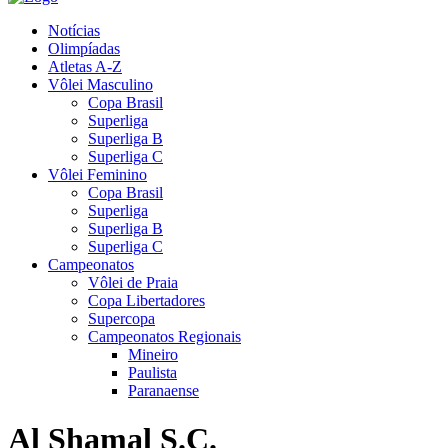
Notícias
Olimpíadas
Atletas A-Z
Vôlei Masculino
Copa Brasil
Superliga
Superliga B
Superliga C
Vôlei Feminino
Copa Brasil
Superliga
Superliga B
Superliga C
Campeonatos
Vôlei de Praia
Copa Libertadores
Supercopa
Campeonatos Regionais
Mineiro
Paulista
Paranaense
Al Shamal S.C.