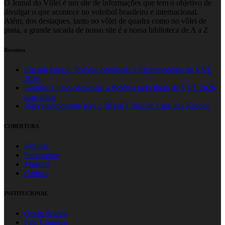
O Jornal do Vôlei é um site de informações que tem o objetivo de
divulgar o que acontece no voleibol brasileiro e internacional.
Além, dos destaques, tanto no vôlei de quadra como no vôlei de
praia, a grande sacada de nosso site é a nossa biblioteca de A a Z
Recentes
Em um jogaço, Polônia conquista o tricampeonato da VNL
2026
Estados Unidos desafiam a Polônia pelo título da VNL 2026
masculina
Jogo emocionante leva o Brasil à final da Liga das Nações
COBERTURA
Paulista
Paranaense
Mineiro
Carioca
INSTITUCIONAL
Quem Somos
Fale Conosco