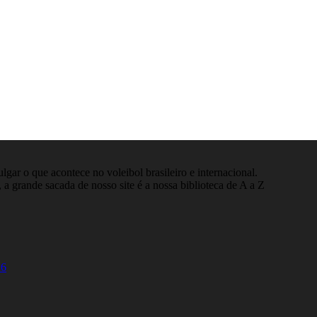
gar o que acontece no voleibol brasileiro e internacional.
 a grande sacada de nosso site é a nossa biblioteca de A a Z
26