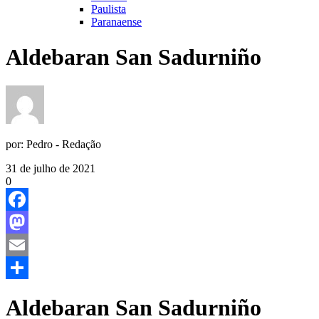
Paulista
Paranaense
Aldebaran San Sadurniño
por:
Pedro - Redação
31 de julho de 2021
0
Facebook
Mastodon
Email
Share
Aldebaran San Sadurniño