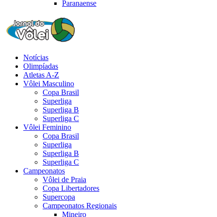
Paranaense
Notícias
Olimpíadas
Atletas A-Z
Vôlei Masculino
Copa Brasil
Superliga
Superliga B
Superliga C
Vôlei Feminino
Copa Brasil
Superliga
Superliga B
Superliga C
Campeonatos
Vôlei de Praia
Copa Libertadores
Supercopa
Campeonatos Regionais
Mineiro