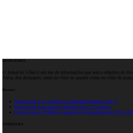
QUEM SOMOS
O Jornal do Vôlei é um site de informações que tem o objetivo de divul
Além, dos destaques, tanto no vôlei de quadra como no vôlei de praia,
Recentes
Brasil perde e se complica no Mundial feminino Sub 17
Brasil perde mais uma no Mundial Sub 17 feminino
Em um jogaço, Polônia conquista o tricampeonato da VNL 20
COBERTURA