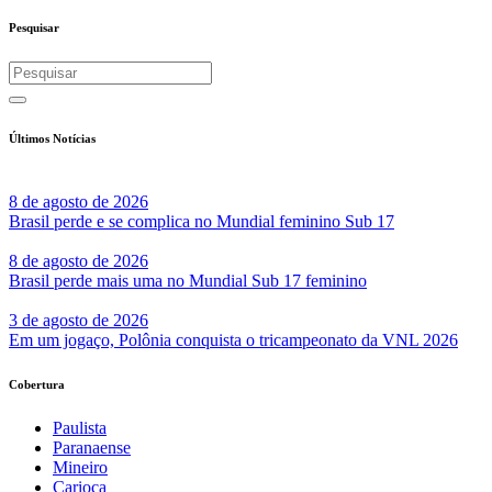
Share
Pesquisar
Últimos Notícias
8 de agosto de 2026
Brasil perde e se complica no Mundial feminino Sub 17
8 de agosto de 2026
Brasil perde mais uma no Mundial Sub 17 feminino
3 de agosto de 2026
Em um jogaço, Polônia conquista o tricampeonato da VNL 2026
Cobertura
Paulista
Paranaense
Mineiro
Carioca