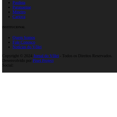
Paulista
Paranaense
Mineiro
Carioca
INSTITUCIONAL
Quem Somos
Fale Conosco
Notícias do Vôlei
Copyright © 2024
Jornal do Vôlei
- Todos os Direitos Reservados.
Desenvolvido por
Pixel Project
Social: