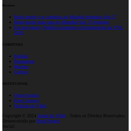
Recentes
Brasil perde e se complica no Mundial feminino Sub 17
Brasil perde mais uma no Mundial Sub 17 feminino
Em um jogaço, Polônia conquista o tricampeonato da VNL
2026
COBERTURA
Paulista
Paranaense
Mineiro
Carioca
INSTITUCIONAL
Quem Somos
Fale Conosco
Notícias do Vôlei
Copyright © 2024
Jornal do Vôlei
- Todos os Direitos Reservados.
Desenvolvido por
Pixel Project
Social: