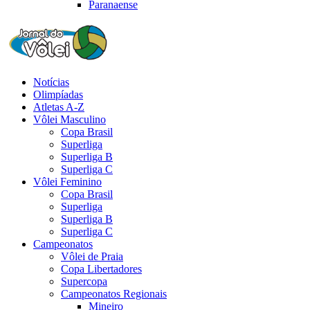
Paranaense
Notícias
Olimpíadas
Atletas A-Z
Vôlei Masculino
Copa Brasil
Superliga
Superliga B
Superliga C
Vôlei Feminino
Copa Brasil
Superliga
Superliga B
Superliga C
Campeonatos
Vôlei de Praia
Copa Libertadores
Supercopa
Campeonatos Regionais
Mineiro