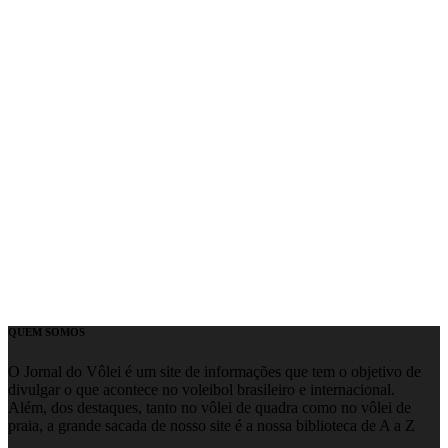
QUEM SOMOS
O Jornal do Vôlei é um site de informações que tem o objetivo de
divulgar o que acontece no voleibol brasileiro e internacional.
Além, dos destaques, tanto no vôlei de quadra como no vôlei de
praia, a grande sacada de nosso site é a nossa biblioteca de A a Z