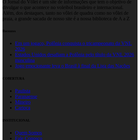
O Jornal do Vôlei é um site de informações que tem o objetivo de
divulgar o que acontece no voleibol brasileiro e internacional.
Além, dos destaques, tanto no vôlei de quadra como no vôlei de
praia, a grande sacada de nosso site é a nossa biblioteca de A a Z
Recentes
Em um jogaço, Polônia conquista o tricampeonato da VNL
2026
Estados Unidos desafiam a Polônia pelo título da VNL 2026
masculina
Jogo emocionante leva o Brasil à final da Liga das Nações
COBERTURA
Paulista
Paranaense
Mineiro
Carioca
INSTITUCIONAL
Quem Somos
Fale Conosco