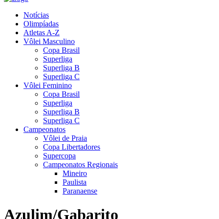
Notícias
Olimpíadas
Atletas A-Z
Vôlei Masculino
Copa Brasil
Superliga
Superliga B
Superliga C
Vôlei Feminino
Copa Brasil
Superliga
Superliga B
Superliga C
Campeonatos
Vôlei de Praia
Copa Libertadores
Supercopa
Campeonatos Regionais
Mineiro
Paulista
Paranaense
Azulim/Gabarito