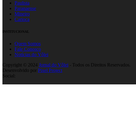
Paulista
Paranaense
Mineiro
Carioca
INSTITUCIONAL
Quem Somos
Fale Conosco
Notícias do Vôlei
Copyright © 2024
Jornal do Vôlei
- Todos os Direitos Reservados.
Desenvolvido por
Pixel Project
Social: