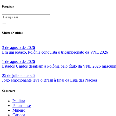
Share
Pesquisar
Últimos Notícias
3 de agosto de 2026
Em um jogaço, Polônia conquista o tricampeonato da VNL 2026
1 de agosto de 2026
Estados Unidos desafiam a Polônia pelo título da VNL 2026 masculi
25 de julho de 2026
Jogo emocionante leva o Brasil à final da Liga das Nações
Cobertura
Paulista
Paranaense
Mineiro
Carioca