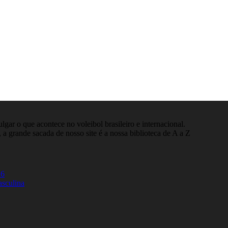
gar o que acontece no voleibol brasileiro e internacional.
 a grande sacada de nosso site é a nossa biblioteca de A a Z
26
asculina