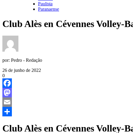
Paulista
Paranaense
Club Alès en Cévennes Volley-Ba
por:
Pedro - Redação
26 de junho de 2022
0
Facebook
Mastodon
Email
Share
Club Alès en Cévennes Volley-Ba