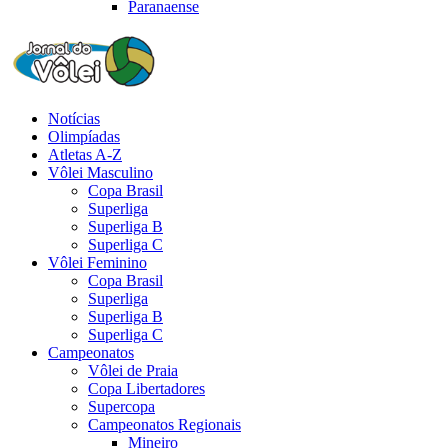
Paranaense
Notícias
Olimpíadas
Atletas A-Z
Vôlei Masculino
Copa Brasil
Superliga
Superliga B
Superliga C
Vôlei Feminino
Copa Brasil
Superliga
Superliga B
Superliga C
Campeonatos
Vôlei de Praia
Copa Libertadores
Supercopa
Campeonatos Regionais
Mineiro