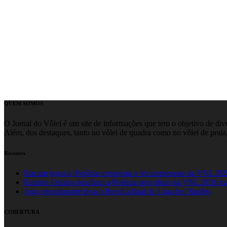
QUEM SOMOS
O Jornal do Vôlei é um site de informações que tem o objetivo de divul
Além, dos destaques, tanto no vôlei de quadra como no vôlei de praia,
Recentes
Em um jogaço, Polônia conquista o tricampeonato da VNL 20
Estados Unidos desafiam a Polônia pelo título da VNL 2026 m
Jogo emocionante leva o Brasil à final da Liga das Nações
COBERTURA