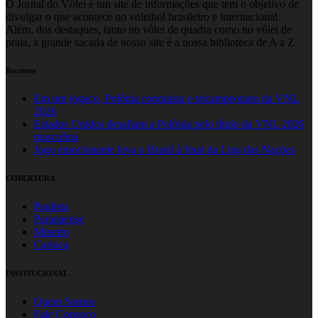
O Jornal do Vôlei é um site de informações que tem o objetivo de
divulgar o que acontece no voleibol brasileiro e internacional.
Além, dos destaques, tanto no vôlei de quadra como no vôlei de
praia, a grande sacada de nosso site é a nossa biblioteca de A a Z
Recentes
Em um jogaço, Polônia conquista o tricampeonato da VNL
2026
Estados Unidos desafiam a Polônia pelo título da VNL 2026
masculina
Jogo emocionante leva o Brasil à final da Liga das Nações
COBERTURA
Paulista
Paranaense
Mineiro
Carioca
INSTITUCIONAL
Quem Somos
Fale Conosco