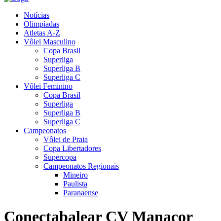
Notícias
Olimpíadas
Atletas A-Z
Vôlei Masculino
Copa Brasil
Superliga
Superliga B
Superliga C
Vôlei Feminino
Copa Brasil
Superliga
Superliga B
Superliga C
Campeonatos
Vôlei de Praia
Copa Libertadores
Supercopa
Campeonatos Regionais
Mineiro
Paulista
Paranaense
Conectabalear CV Manacor