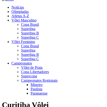
Notícias
Olimpíadas
Atletas A-Z
Vôlei Masculino
Copa Brasil
Superliga
Superliga B
Superliga C
Vôlei Feminino
Copa Brasil
Superliga
Superliga B
Superliga C
Campeonatos
Vôlei de Praia
Copa Libertadores
Supercopa
Campeonatos Regionais
Mineiro
Paulista
Paranaense
Curitiba Vôlei