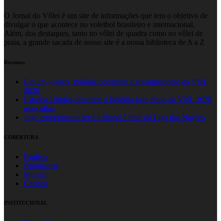
O Jornal do Vôlei é um site de informações que tem o objetivo de
divulgar o que acontece no voleibol brasileiro e internacional.
Além, dos destaques, tanto no vôlei de quadra como no vôlei de
praia, a grande sacada de nosso site é a nossa biblioteca de A a Z
Recentes
Em um jogaço, Polônia conquista o tricampeonato da VNL
2026
Estados Unidos desafiam a Polônia pelo título da VNL 2026
masculina
Jogo emocionante leva o Brasil à final da Liga das Nações
COBERTURA
Paulista
Paranaense
Mineiro
Carioca
INSTITUCIONAL