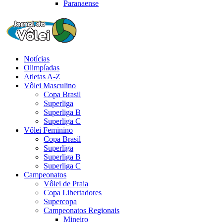
Paranaense
Notícias
Olimpíadas
Atletas A-Z
Vôlei Masculino
Copa Brasil
Superliga
Superliga B
Superliga C
Vôlei Feminino
Copa Brasil
Superliga
Superliga B
Superliga C
Campeonatos
Vôlei de Praia
Copa Libertadores
Supercopa
Campeonatos Regionais
Mineiro