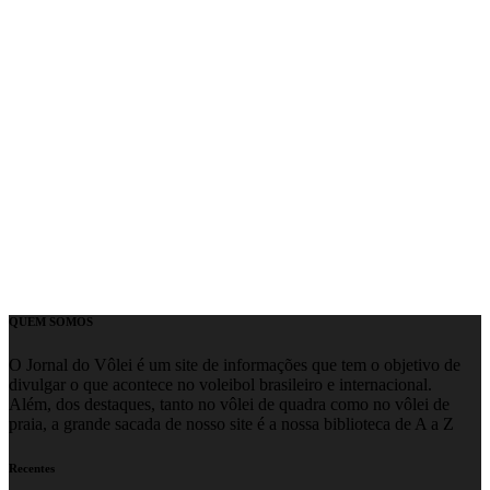
QUEM SOMOS
O Jornal do Vôlei é um site de informações que tem o objetivo de
divulgar o que acontece no voleibol brasileiro e internacional.
Além, dos destaques, tanto no vôlei de quadra como no vôlei de
praia, a grande sacada de nosso site é a nossa biblioteca de A a Z
Recentes