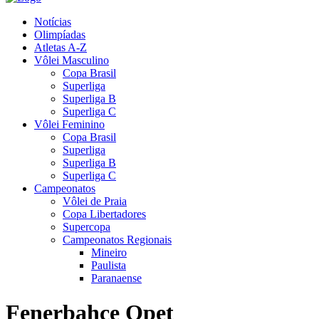
Notícias
Olimpíadas
Atletas A-Z
Vôlei Masculino
Copa Brasil
Superliga
Superliga B
Superliga C
Vôlei Feminino
Copa Brasil
Superliga
Superliga B
Superliga C
Campeonatos
Vôlei de Praia
Copa Libertadores
Supercopa
Campeonatos Regionais
Mineiro
Paulista
Paranaense
Fenerbahçe Opet