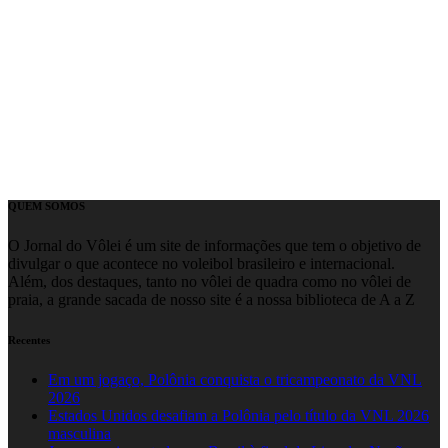
QUEM SOMOS
O Jornal do Vôlei é um site de informações que tem o objetivo de
divulgar o que acontece no voleibol brasileiro e internacional.
Além, dos destaques, tanto no vôlei de quadra como no vôlei de
praia, a grande sacada de nosso site é a nossa biblioteca de A a Z
Recentes
Em um jogaço, Polônia conquista o tricampeonato da VNL
2026
Estados Unidos desafiam a Polônia pelo título da VNL 2026
masculina