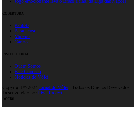
Jogo emocionante leva o Brasil à final da Liga das Nações
COBERTURA
Paulista
Paranaense
Mineiro
Carioca
INSTITUCIONAL
Quem Somos
Fale Conosco
Notícias do Vôlei
Copyright © 2024
Jornal do Vôlei
- Todos os Direitos Reservados.
Desenvolvido por
Pixel Project
Social: