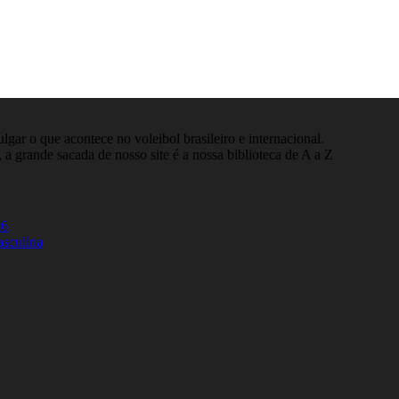
gar o que acontece no voleibol brasileiro e internacional.
 a grande sacada de nosso site é a nossa biblioteca de A a Z
26
asculina