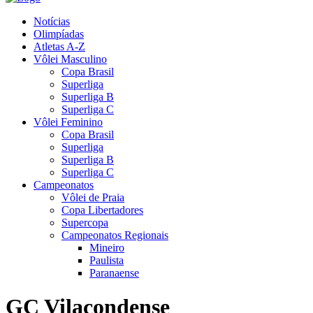
Notícias
Olimpíadas
Atletas A-Z
Vôlei Masculino
Copa Brasil
Superliga
Superliga B
Superliga C
Vôlei Feminino
Copa Brasil
Superliga
Superliga B
Superliga C
Campeonatos
Vôlei de Praia
Copa Libertadores
Supercopa
Campeonatos Regionais
Mineiro
Paulista
Paranaense
GC Vilacondense