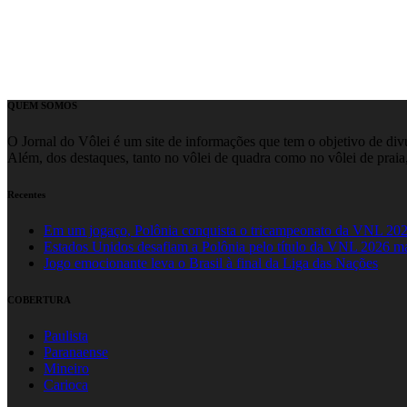
QUEM SOMOS
O Jornal do Vôlei é um site de informações que tem o objetivo de divul
Além, dos destaques, tanto no vôlei de quadra como no vôlei de praia,
Recentes
Em um jogaço, Polônia conquista o tricampeonato da VNL 20
Estados Unidos desafiam a Polônia pelo título da VNL 2026 m
Jogo emocionante leva o Brasil à final da Liga das Nações
COBERTURA
Paulista
Paranaense
Mineiro
Carioca