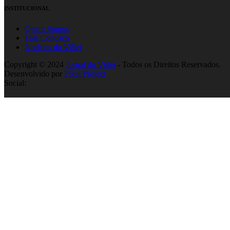
INSTITUCIONAL
Quem Somos
Fale Conosco
Notícias do Vôlei
Copyright © 2024
Jornal do Vôlei
- Todos os Direitos Reservados.
Desenvolvido por
Pixel Project
Social: