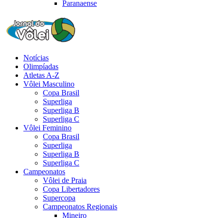
Paranaense
Notícias
Olimpíadas
Atletas A-Z
Vôlei Masculino
Copa Brasil
Superliga
Superliga B
Superliga C
Vôlei Feminino
Copa Brasil
Superliga
Superliga B
Superliga C
Campeonatos
Vôlei de Praia
Copa Libertadores
Supercopa
Campeonatos Regionais
Mineiro