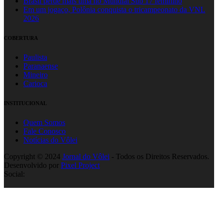
Brasil perde mais uma no Mundial Sub 17 feminino
Em um jogaço, Polônia conquista o tricampeonato da VNL
2026
COBERTURA
Paulista
Paranaense
Mineiro
Carioca
INSTITUCIONAL
Quem Somos
Fale Conosco
Notícias do Vôlei
Copyright © 2024
Jornal do Vôlei
- Todos os Direitos Reservados.
Desenvolvido por
Pixel Project
Social: