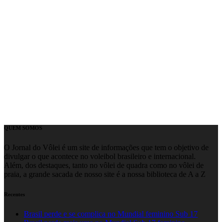
QUEM SOMOS
O Jornal do Vôlei é um site de informações que tem o objetivo de
divulgar o que acontece no voleibol brasileiro e internacional.
Além, dos destaques, tanto no vôlei de quadra como no vôlei de
praia, a grande sacada de nosso site é a nossa biblioteca de A a Z
Recentes
Brasil perde e se complica no Mundial feminino Sub 17