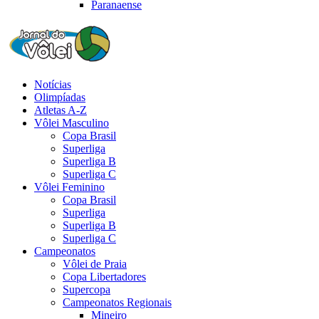
Paranaense
Notícias
Olimpíadas
Atletas A-Z
Vôlei Masculino
Copa Brasil
Superliga
Superliga B
Superliga C
Vôlei Feminino
Copa Brasil
Superliga
Superliga B
Superliga C
Campeonatos
Vôlei de Praia
Copa Libertadores
Supercopa
Campeonatos Regionais
Mineiro