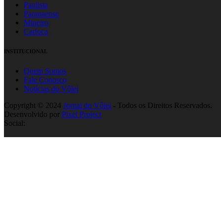
Paulista
Paranaense
Mineiro
Carioca
INSTITUCIONAL
Quem Somos
Fale Conosco
Notícias do Vôlei
Copyright © 2024
Jornal do Vôlei
- Todos os Direitos Reservados.
Desenvolvido por
Pixel Project
Social: