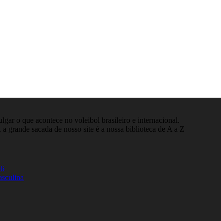
gar o que acontece no voleibol brasileiro e internacional.
 a grande sacada de nosso site é a nossa biblioteca de A a Z
26
asculina