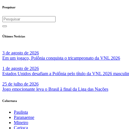
Share
Pesquisar
Últimos Notícias
3 de agosto de 2026
Em um jogaço, Polônia conquista o tricampeonato da VNL 2026
1 de agosto de 2026
Estados Unidos desafiam a Polônia pelo título da VNL 2026 masculi
25 de julho de 2026
Jogo emocionante leva o Brasil à final da Liga das Nações
Cobertura
Paulista
Paranaense
Mineiro
Carioca