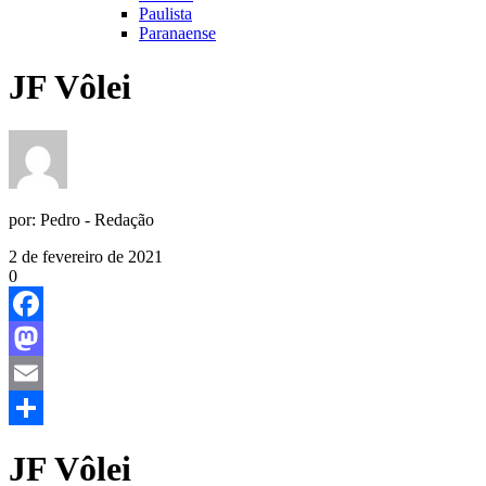
Paulista
Paranaense
JF Vôlei
por:
Pedro - Redação
2 de fevereiro de 2021
0
Facebook
Mastodon
Email
Share
JF Vôlei