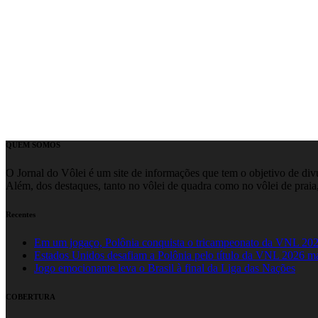
QUEM SOMOS
O Jornal do Vôlei é um site de informações que tem o objetivo de divul
Além, dos destaques, tanto no vôlei de quadra como no vôlei de praia,
Recentes
Em um jogaço, Polônia conquista o tricampeonato da VNL 20
Estados Unidos desafiam a Polônia pelo título da VNL 2026 m
Jogo emocionante leva o Brasil à final da Liga das Nações
COBERTURA