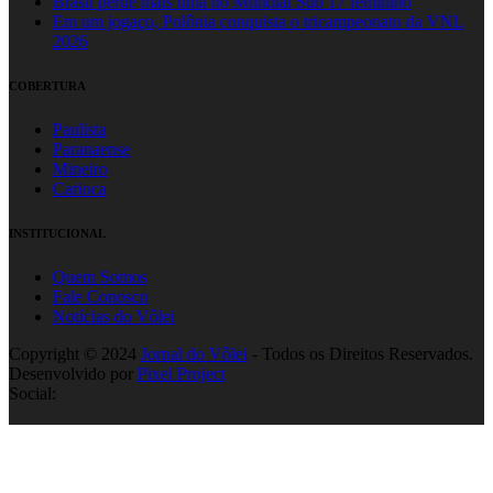
Brasil perde mais uma no Mundial Sub 17 feminino
Em um jogaço, Polônia conquista o tricampeonato da VNL
2026
COBERTURA
Paulista
Paranaense
Mineiro
Carioca
INSTITUCIONAL
Quem Somos
Fale Conosco
Notícias do Vôlei
Copyright © 2024
Jornal do Vôlei
- Todos os Direitos Reservados.
Desenvolvido por
Pixel Project
Social: