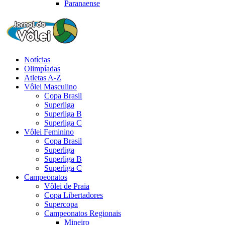
Paranaense
Notícias
Olimpíadas
Atletas A-Z
Vôlei Masculino
Copa Brasil
Superliga
Superliga B
Superliga C
Vôlei Feminino
Copa Brasil
Superliga
Superliga B
Superliga C
Campeonatos
Vôlei de Praia
Copa Libertadores
Supercopa
Campeonatos Regionais
Mineiro