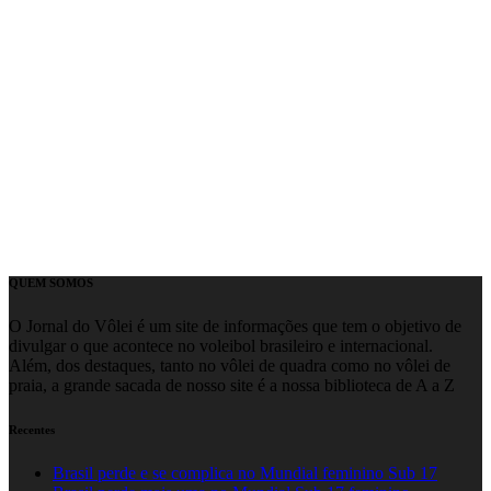
QUEM SOMOS
O Jornal do Vôlei é um site de informações que tem o objetivo de
divulgar o que acontece no voleibol brasileiro e internacional.
Além, dos destaques, tanto no vôlei de quadra como no vôlei de
praia, a grande sacada de nosso site é a nossa biblioteca de A a Z
Recentes
Brasil perde e se complica no Mundial feminino Sub 17