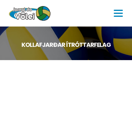
KOLLAFJARÐAR ÍTRÓTTARFELAG