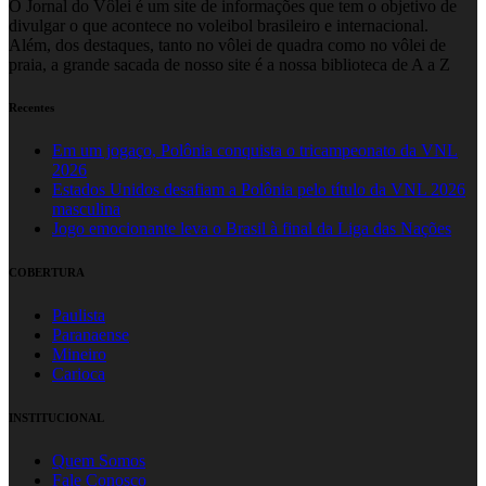
O Jornal do Vôlei é um site de informações que tem o objetivo de
divulgar o que acontece no voleibol brasileiro e internacional.
Além, dos destaques, tanto no vôlei de quadra como no vôlei de
praia, a grande sacada de nosso site é a nossa biblioteca de A a Z
Recentes
Em um jogaço, Polônia conquista o tricampeonato da VNL
2026
Estados Unidos desafiam a Polônia pelo título da VNL 2026
masculina
Jogo emocionante leva o Brasil à final da Liga das Nações
COBERTURA
Paulista
Paranaense
Mineiro
Carioca
INSTITUCIONAL
Quem Somos
Fale Conosco