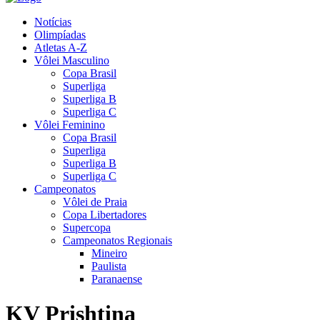
Notícias
Olimpíadas
Atletas A-Z
Vôlei Masculino
Copa Brasil
Superliga
Superliga B
Superliga C
Vôlei Feminino
Copa Brasil
Superliga
Superliga B
Superliga C
Campeonatos
Vôlei de Praia
Copa Libertadores
Supercopa
Campeonatos Regionais
Mineiro
Paulista
Paranaense
KV Prishtina