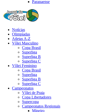
Paranaense
Notícias
Olimpíadas
Atletas A-Z
Vôlei Masculino
Copa Brasil
Superliga
Superliga B
Superliga C
Vôlei Feminino
Copa Brasil
Superliga
Superliga B
Superliga C
Campeonatos
Vôlei de Praia
Copa Libertadores
Supercopa
Campeonatos Regionais
Mineiro