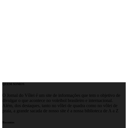
QUEM SOMOS
O Jornal do Vôlei é um site de informações que tem o objetivo de
divulgar o que acontece no voleibol brasileiro e internacional.
Além, dos destaques, tanto no vôlei de quadra como no vôlei de
praia, a grande sacada de nosso site é a nossa biblioteca de A a Z
Recentes