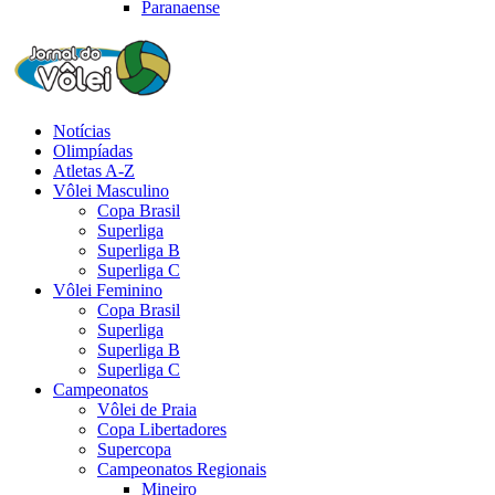
Paranaense
Notícias
Olimpíadas
Atletas A-Z
Vôlei Masculino
Copa Brasil
Superliga
Superliga B
Superliga C
Vôlei Feminino
Copa Brasil
Superliga
Superliga B
Superliga C
Campeonatos
Vôlei de Praia
Copa Libertadores
Supercopa
Campeonatos Regionais
Mineiro