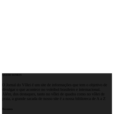
QUEM SOMOS
O Jornal do Vôlei é um site de informações que tem o objetivo de
divulgar o que acontece no voleibol brasileiro e internacional.
Além, dos destaques, tanto no vôlei de quadra como no vôlei de
praia, a grande sacada de nosso site é a nossa biblioteca de A a Z
Recentes