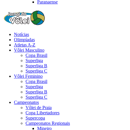
Paranaense
Notícias
Olimpíadas
Atletas A-Z
Vôlei Masculino
Copa Brasil
Superliga
Superliga B
Superliga C
Vôlei Feminino
Copa Brasil
Superliga
Superliga B
Superliga C
Campeonatos
Vôlei de Praia
Copa Libertadores
Supercopa
Campeonatos Regionais
Mineiro