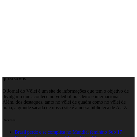
QUEM SOMOS
O Jornal do Vôlei é um site de informações que tem o objetivo de
divulgar o que acontece no voleibol brasileiro e internacional.
Além, dos destaques, tanto no vôlei de quadra como no vôlei de
praia, a grande sacada de nosso site é a nossa biblioteca de A a Z
Recentes
Brasil perde e se complica no Mundial feminino Sub 17