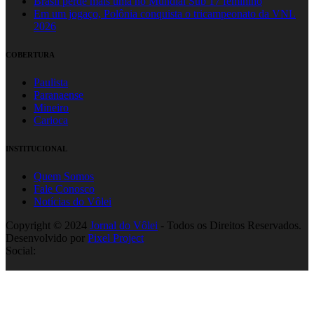
Brasil perde mais uma no Mundial Sub 17 feminino
Em um jogaço, Polônia conquista o tricampeonato da VNL
2026
COBERTURA
Paulista
Paranaense
Mineiro
Carioca
INSTITUCIONAL
Quem Somos
Fale Conosco
Notícias do Vôlei
Copyright © 2024
Jornal do Vôlei
- Todos os Direitos Reservados.
Desenvolvido por
Pixel Project
Social: