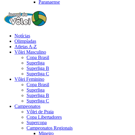
Paranaense
Notícias
Olimpíadas
Atletas A-Z
Vôlei Masculino
Copa Brasil
Superliga
Superliga B
Superliga C
Vôlei Feminino
Copa Brasil
Superliga
Superliga B
Superliga C
Campeonatos
Vôlei de Praia
Copa Libertadores
Supercopa
Campeonatos Regionais
Mineiro