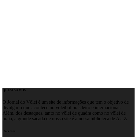
QUEM SOMOS
O Jornal do Vôlei é um site de informações que tem o objetivo de
divulgar o que acontece no voleibol brasileiro e internacional.
Além, dos destaques, tanto no vôlei de quadra como no vôlei de
praia, a grande sacada de nosso site é a nossa biblioteca de A a Z
Recentes