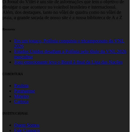
O Jornal do Vôlei é um site de informações que tem o objetivo de
divulgar o que acontece no voleibol brasileiro e internacional.
Além, dos destaques, tanto no vôlei de quadra como no vôlei de
praia, a grande sacada de nosso site é a nossa biblioteca de A a Z
Recentes
Em um jogaço, Polônia conquista o tricampeonato da VNL
2026
Estados Unidos desafiam a Polônia pelo título da VNL 2026
masculina
Jogo emocionante leva o Brasil à final da Liga das Nações
COBERTURA
Paulista
Paranaense
Mineiro
Carioca
INSTITUCIONAL
Quem Somos
Fale Conosco