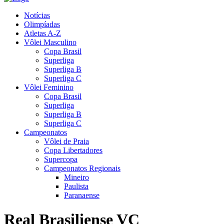
Notícias
Olimpíadas
Atletas A-Z
Vôlei Masculino
Copa Brasil
Superliga
Superliga B
Superliga C
Vôlei Feminino
Copa Brasil
Superliga
Superliga B
Superliga C
Campeonatos
Vôlei de Praia
Copa Libertadores
Supercopa
Campeonatos Regionais
Mineiro
Paulista
Paranaense
Real Brasiliense VC