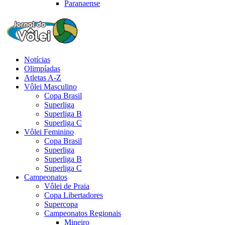
Paranaense
Notícias
Olimpíadas
Atletas A-Z
Vôlei Masculino
Copa Brasil
Superliga
Superliga B
Superliga C
Vôlei Feminino
Copa Brasil
Superliga
Superliga B
Superliga C
Campeonatos
Vôlei de Praia
Copa Libertadores
Supercopa
Campeonatos Regionais
Mineiro