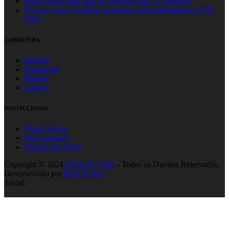
Brasil perde mais uma no Mundial Sub 17 feminino
Em um jogaço, Polônia conquista o tricampeonato da VNL
2026
COBERTURA
Paulista
Paranaense
Mineiro
Carioca
INSTITUCIONAL
Quem Somos
Fale Conosco
Notícias do Vôlei
Copyright © 2024
Jornal do Vôlei
- Todos os Direitos Reservados.
Desenvolvido por
Pixel Project
Social: