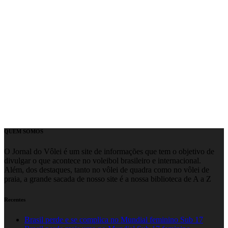
QUEM SOMOS
O Jornal do Vôlei é um site de informações que tem o objetivo de
divulgar o que acontece no voleibol brasileiro e internacional.
Além, dos destaques, tanto no vôlei de quadra como no vôlei de
praia, a grande sacada de nosso site é a nossa biblioteca de A a Z
Recentes
Brasil perde e se complica no Mundial feminino Sub 17