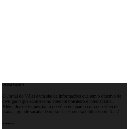
QUEM SOMOS
O Jornal do Vôlei é um site de informações que tem o objetivo de
divulgar o que acontece no voleibol brasileiro e internacional.
Além, dos destaques, tanto no vôlei de quadra como no vôlei de
praia, a grande sacada de nosso site é a nossa biblioteca de A a Z
Recentes