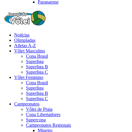
Paranaense
Notícias
Olimpíadas
Atletas A-Z
Vôlei Masculino
Copa Brasil
Superliga
Superliga B
Superliga C
Vôlei Feminino
Copa Brasil
Superliga
Superliga B
Superliga C
Campeonatos
Vôlei de Praia
Copa Libertadores
Supercopa
Campeonatos Regionais
Mineiro