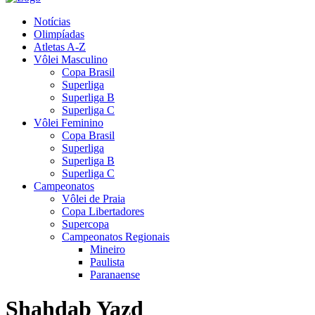
Notícias
Olimpíadas
Atletas A-Z
Vôlei Masculino
Copa Brasil
Superliga
Superliga B
Superliga C
Vôlei Feminino
Copa Brasil
Superliga
Superliga B
Superliga C
Campeonatos
Vôlei de Praia
Copa Libertadores
Supercopa
Campeonatos Regionais
Mineiro
Paulista
Paranaense
Shahdab Yazd