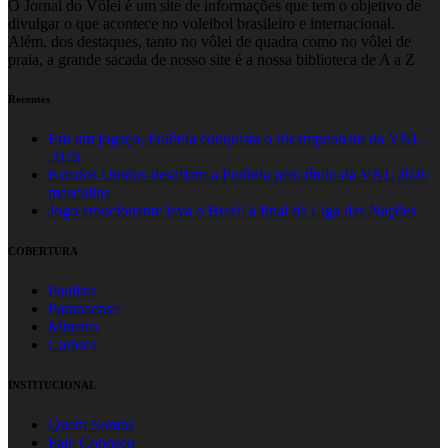
O Jornal do Vôlei é um site de informações que tem o objetivo de
divulgar o que acontece no voleibol brasileiro e internacional.
Além, dos destaques, tanto no vôlei de quadra como no vôlei de
praia, a grande sacada de nosso site é a nossa biblioteca de A a Z
Recentes
Em um jogaço, Polônia conquista o tricampeonato da VNL
2026
Estados Unidos desafiam a Polônia pelo título da VNL 2026
masculina
Jogo emocionante leva o Brasil à final da Liga das Nações
COBERTURA
Paulista
Paranaense
Mineiro
Carioca
INSTITUCIONAL
Quem Somos
Fale Conosco