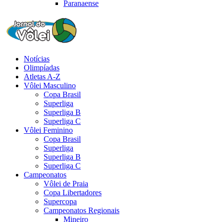
Paranaense
Notícias
Olimpíadas
Atletas A-Z
Vôlei Masculino
Copa Brasil
Superliga
Superliga B
Superliga C
Vôlei Feminino
Copa Brasil
Superliga
Superliga B
Superliga C
Campeonatos
Vôlei de Praia
Copa Libertadores
Supercopa
Campeonatos Regionais
Mineiro