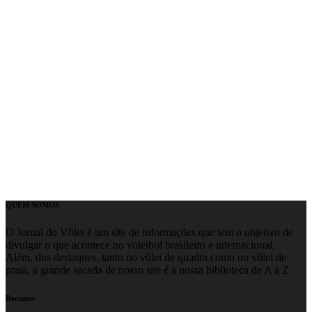
QUEM SOMOS
O Jornal do Vôlei é um site de informações que tem o objetivo de
divulgar o que acontece no voleibol brasileiro e internacional.
Além, dos destaques, tanto no vôlei de quadra como no vôlei de
praia, a grande sacada de nosso site é a nossa biblioteca de A a Z
Recentes