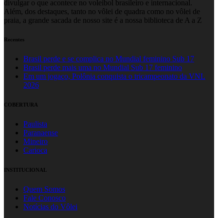
divulgar o que acontece no voleibol brasileiro e internacional.
Além, dos destaques, tanto no vôlei de quadra como no vôlei de
praia, a grande sacada de nosso site é a nossa biblioteca de A a Z
Recentes
Brasil perde e se complica no Mundial feminino Sub 17
Brasil perde mais uma no Mundial Sub 17 feminino
Em um jogaço, Polônia conquista o tricampeonato da VNL
2026
COBERTURA
Paulista
Paranaense
Mineiro
Carioca
INSTITUCIONAL
Quem Somos
Fale Conosco
Notícias do Vôlei