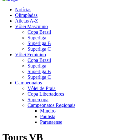
Notícias
Olimpíadas
Atletas A-Z
Vôlei Masculino
Copa Brasil
Superliga
Superliga B
Superliga C
Vôlei Feminino
Copa Brasil
Superliga
Superliga B
Superliga C
Campeonatos
Vôlei de Praia
Copa Libertadores
Supercopa
Campeonatos Regionais
Mineiro
Paulista
Paranaense
Tours VB