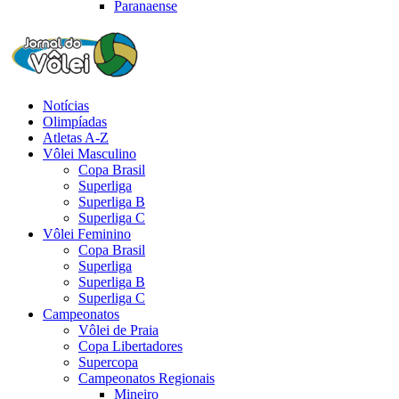
Paranaense
Notícias
Olimpíadas
Atletas A-Z
Vôlei Masculino
Copa Brasil
Superliga
Superliga B
Superliga C
Vôlei Feminino
Copa Brasil
Superliga
Superliga B
Superliga C
Campeonatos
Vôlei de Praia
Copa Libertadores
Supercopa
Campeonatos Regionais
Mineiro