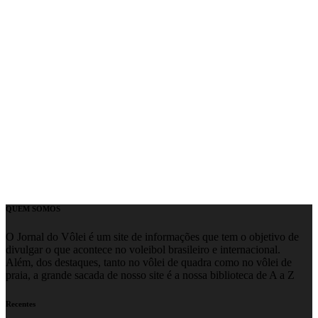
QUEM SOMOS
O Jornal do Vôlei é um site de informações que tem o objetivo de
divulgar o que acontece no voleibol brasileiro e internacional.
Além, dos destaques, tanto no vôlei de quadra como no vôlei de
praia, a grande sacada de nosso site é a nossa biblioteca de A a Z
Recentes