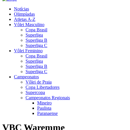
Notícias
Olimpíadas
Atletas A-Z
Vôlei Masculino
Copa Brasil
Superliga
Superliga B
Superliga C
Vôlei Feminino
Copa Brasil
Superliga
Superliga B
Superliga C
Campeonatos
Vôlei de Praia
Copa Libertadores
Supercopa
Campeonatos Regionais
Mineiro
Paulista
Paranaense
VBC Waremme