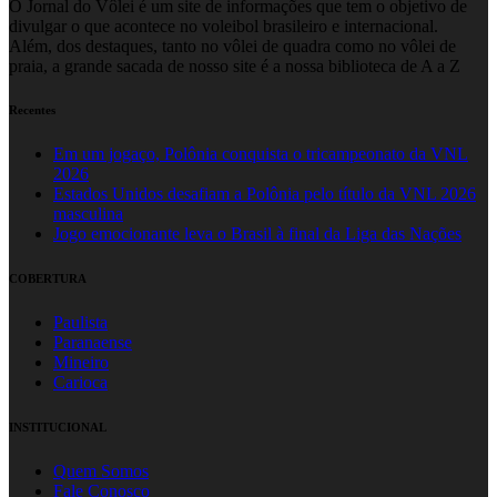
O Jornal do Vôlei é um site de informações que tem o objetivo de
divulgar o que acontece no voleibol brasileiro e internacional.
Além, dos destaques, tanto no vôlei de quadra como no vôlei de
praia, a grande sacada de nosso site é a nossa biblioteca de A a Z
Recentes
Em um jogaço, Polônia conquista o tricampeonato da VNL
2026
Estados Unidos desafiam a Polônia pelo título da VNL 2026
masculina
Jogo emocionante leva o Brasil à final da Liga das Nações
COBERTURA
Paulista
Paranaense
Mineiro
Carioca
INSTITUCIONAL
Quem Somos
Fale Conosco