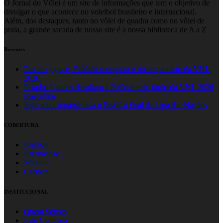
O Jornal do Vôlei é um site de informações que tem o objetivo de
divulgar o que acontece no voleibol brasileiro e internacional.
Além, dos destaques, tanto no vôlei de quadra como no vôlei de
praia, a grande sacada de nosso site é a nossa biblioteca de A a Z
Recentes
Em um jogaço, Polônia conquista o tricampeonato da VNL
2026
Estados Unidos desafiam a Polônia pelo título da VNL 2026
masculina
Jogo emocionante leva o Brasil à final da Liga das Nações
COBERTURA
Paulista
Paranaense
Mineiro
Carioca
INSTITUCIONAL
Quem Somos
Fale Conosco