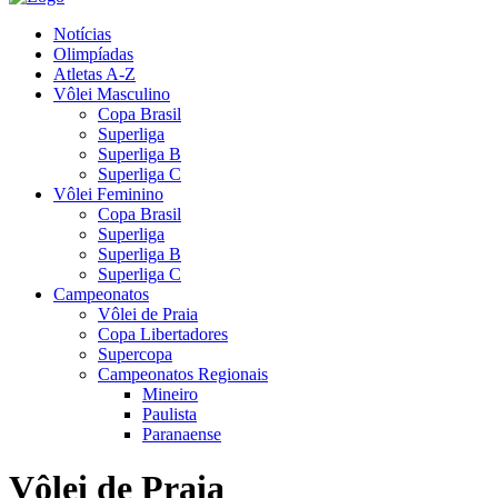
Notícias
Olimpíadas
Atletas A-Z
Vôlei Masculino
Copa Brasil
Superliga
Superliga B
Superliga C
Vôlei Feminino
Copa Brasil
Superliga
Superliga B
Superliga C
Campeonatos
Vôlei de Praia
Copa Libertadores
Supercopa
Campeonatos Regionais
Mineiro
Paulista
Paranaense
Vôlei de Praia