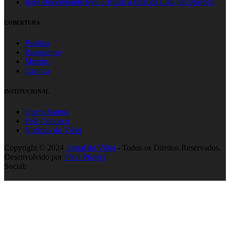
Jogo emocionante leva o Brasil à final da Liga das Nações
COBERTURA
Paulista
Paranaense
Mineiro
Carioca
INSTITUCIONAL
Quem Somos
Fale Conosco
Notícias do Vôlei
Copyright © 2024
Jornal do Vôlei
- Todos os Direitos Reservados.
Desenvolvido por
Pixel Project
Social: