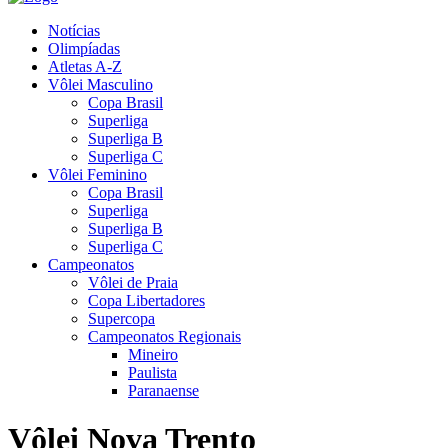
Notícias
Olimpíadas
Atletas A-Z
Vôlei Masculino
Copa Brasil
Superliga
Superliga B
Superliga C
Vôlei Feminino
Copa Brasil
Superliga
Superliga B
Superliga C
Campeonatos
Vôlei de Praia
Copa Libertadores
Supercopa
Campeonatos Regionais
Mineiro
Paulista
Paranaense
Vôlei Nova Trento