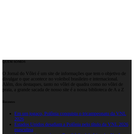
QUEM SOMOS
O Jornal do Vôlei é um site de informações que tem o objetivo de
divulgar o que acontece no voleibol brasileiro e internacional.
Além, dos destaques, tanto no vôlei de quadra como no vôlei de
praia, a grande sacada de nosso site é a nossa biblioteca de A a Z
Recentes
Em um jogaço, Polônia conquista o tricampeonato da VNL
2026
Estados Unidos desafiam a Polônia pelo título da VNL 2026
masculina