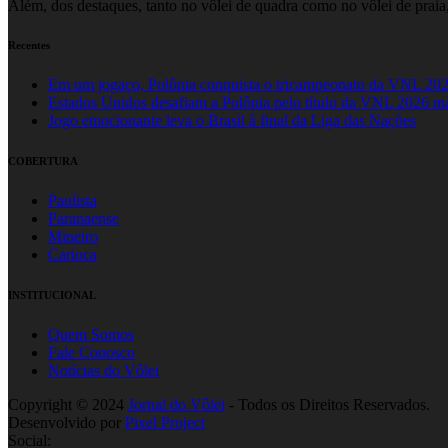
Além, dos destaques, tanto no vôlei de quadra como no vôlei de praia,
Recentes
Em um jogaço, Polônia conquista o tricampeonato da VNL 20
Estados Unidos desafiam a Polônia pelo título da VNL 2026 m
Jogo emocionante leva o Brasil à final da Liga das Nações
COBERTURA
Paulista
Paranaense
Mineiro
Carioca
INSTITUCIONAL
Quem Somos
Fale Conosco
Notícias do Vôlei
Copyright © 2024
Jornal do Vôlei
- Todos os Direitos Reservados.
Desenvolvido por
Pixel Project
Social: