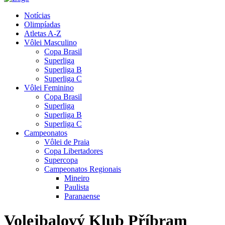
Notícias
Olimpíadas
Atletas A-Z
Vôlei Masculino
Copa Brasil
Superliga
Superliga B
Superliga C
Vôlei Feminino
Copa Brasil
Superliga
Superliga B
Superliga C
Campeonatos
Vôlei de Praia
Copa Libertadores
Supercopa
Campeonatos Regionais
Mineiro
Paulista
Paranaense
Volejbalový Klub Příbram