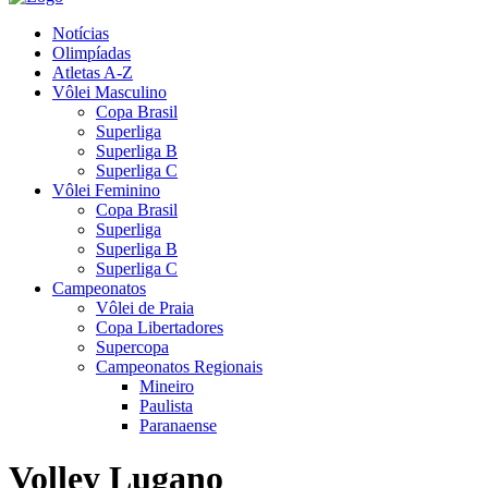
Notícias
Olimpíadas
Atletas A-Z
Vôlei Masculino
Copa Brasil
Superliga
Superliga B
Superliga C
Vôlei Feminino
Copa Brasil
Superliga
Superliga B
Superliga C
Campeonatos
Vôlei de Praia
Copa Libertadores
Supercopa
Campeonatos Regionais
Mineiro
Paulista
Paranaense
Volley Lugano