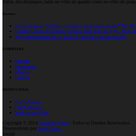
Além, dos destaques, tanto no vôlei de quadra como no vôlei de praia,
Recentes
Em um jogaço, Polônia conquista o tricampeonato da VNL 20
Estados Unidos desafiam a Polônia pelo título da VNL 2026 m
Jogo emocionante leva o Brasil à final da Liga das Nações
COBERTURA
Paulista
Paranaense
Mineiro
Carioca
INSTITUCIONAL
Quem Somos
Fale Conosco
Notícias do Vôlei
Copyright © 2024
Jornal do Vôlei
- Todos os Direitos Reservados.
Desenvolvido por
Pixel Project
Social: