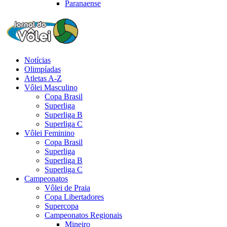
Paranaense
Notícias
Olimpíadas
Atletas A-Z
Vôlei Masculino
Copa Brasil
Superliga
Superliga B
Superliga C
Vôlei Feminino
Copa Brasil
Superliga
Superliga B
Superliga C
Campeonatos
Vôlei de Praia
Copa Libertadores
Supercopa
Campeonatos Regionais
Mineiro