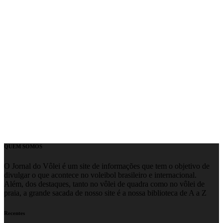
QUEM SOMOS
O Jornal do Vôlei é um site de informações que tem o objetivo de
divulgar o que acontece no voleibol brasileiro e internacional.
Além, dos destaques, tanto no vôlei de quadra como no vôlei de
praia, a grande sacada de nosso site é a nossa biblioteca de A a Z
Recentes