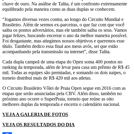
chave de ouro. Na análise de Talita, é um confronto extremamente
equilibrado pela maneira como as duas duplas se conhecem.
“Jogamos diversas vezes contra, ao longo do Circuito Mundial e
Brasileiro. Além de sermos ex-parceiras, o que faz com que você
saiba os pontos adversários, mas ele também saiba os seus. Vamos
jogar felizes, buscando encerrar o ano da melhor maneira possível.
Foi desgastante, mas atingimos nossos objetivos e queremos esse
título. Também dedico essa final aos meus avós, sei que estão
acompanhando pela transmissão na internet”, disse Talita.
Cada dupla campeã de uma etapa do Open soma 400 pontos no
ranking da temporada, além de levar para casa um prêmio de R$ 45
mil. Todas as equipes são premiadas, e somando os dois naipes, o
torneio distribui mais de R$ 420 mil aos atletas.
O Circuito Brasileiro Vôlei de Praia Open segue em 2016 com as
etapas que serão anunciadas pela CBV. Além disso, também no
próximo ano ocorre o SuperPraia, torneio que reúne as oito
melhores duplas da temporada e encerra o calendário nacional.
VEJA A GALERIA DE FOTOS
VEJA OS RESULTADOS DO DIA