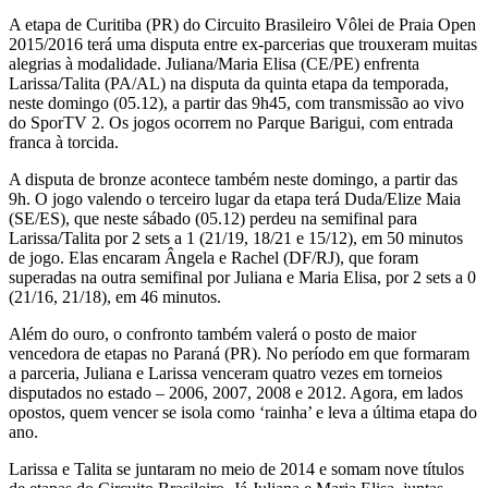
A etapa de Curitiba (PR) do Circuito Brasileiro Vôlei de Praia Open
2015/2016 terá uma disputa entre ex-parcerias que trouxeram muitas
alegrias à modalidade. Juliana/Maria Elisa (CE/PE) enfrenta
Larissa/Talita (PA/AL) na disputa da quinta etapa da temporada,
neste domingo (05.12), a partir das 9h45, com transmissão ao vivo
do SporTV 2. Os jogos ocorrem no Parque Barigui, com entrada
franca à torcida.
A disputa de bronze acontece também neste domingo, a partir das
9h. O jogo valendo o terceiro lugar da etapa terá Duda/Elize Maia
(SE/ES), que neste sábado (05.12) perdeu na semifinal para
Larissa/Talita por 2 sets a 1 (21/19, 18/21 e 15/12), em 50 minutos
de jogo. Elas encaram Ângela e Rachel (DF/RJ), que foram
superadas na outra semifinal por Juliana e Maria Elisa, por 2 sets a 0
(21/16, 21/18), em 46 minutos.
Além do ouro, o confronto também valerá o posto de maior
vencedora de etapas no Paraná (PR). No período em que formaram
a parceria, Juliana e Larissa venceram quatro vezes em torneios
disputados no estado – 2006, 2007, 2008 e 2012. Agora, em lados
opostos, quem vencer se isola como ‘rainha’ e leva a última etapa do
ano.
Larissa e Talita se juntaram no meio de 2014 e somam nove títulos