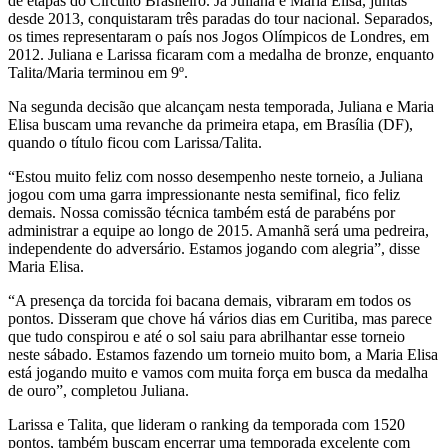
de etapas do Circuito Brasileiro. Já Juliana e Maria Elisa, juntas
desde 2013, conquistaram três paradas do tour nacional. Separados,
os times representaram o país nos Jogos Olímpicos de Londres, em
2012. Juliana e Larissa ficaram com a medalha de bronze, enquanto
Talita/Maria terminou em 9º.
Na segunda decisão que alcançam nesta temporada, Juliana e Maria
Elisa buscam uma revanche da primeira etapa, em Brasília (DF),
quando o título ficou com Larissa/Talita.
“Estou muito feliz com nosso desempenho neste torneio, a Juliana
jogou com uma garra impressionante nesta semifinal, fico feliz
demais. Nossa comissão técnica também está de parabéns por
administrar a equipe ao longo de 2015. Amanhã será uma pedreira,
independente do adversário. Estamos jogando com alegria”, disse
Maria Elisa.
“A presença da torcida foi bacana demais, vibraram em todos os
pontos. Disseram que chove há vários dias em Curitiba, mas parece
que tudo conspirou e até o sol saiu para abrilhantar esse torneio
neste sábado. Estamos fazendo um torneio muito bom, a Maria Elisa
está jogando muito e vamos com muita força em busca da medalha
de ouro”, completou Juliana.
Larissa e Talita, que lideram o ranking da temporada com 1520
pontos, também buscam encerrar uma temporada excelente com