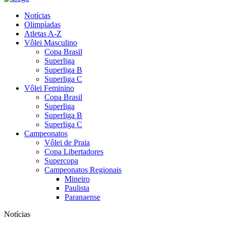
Notícias
Olimpíadas
Atletas A-Z
Vôlei Masculino
Copa Brasil
Superliga
Superliga B
Superliga C
Vôlei Feminino
Copa Brasil
Superliga
Superliga B
Superliga C
Campeonatos
Vôlei de Praia
Copa Libertadores
Supercopa
Campeonatos Regionais
Mineiro
Paulista
Paranaense
Notícias