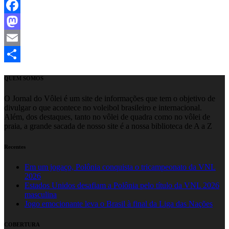
Facebook
Mastodon
Email
Share
QUEM SOMOS
O Jornal do Vôlei é um site de informações que tem o objetivo de
divulgar o que acontece no voleibol brasileiro e internacional.
Além, dos destaques, tanto no vôlei de quadra como no vôlei de
praia, a grande sacada de nosso site é a nossa biblioteca de A a Z
Recentes
Em um jogaço, Polônia conquista o tricampeonato da VNL
2026
Estados Unidos desafiam a Polônia pelo título da VNL 2026
masculina
Jogo emocionante leva o Brasil à final da Liga das Nações
COBERTURA