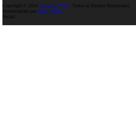
Copyright © 2024
Jornal do Vôlei
- Todos os Direitos Reservados.
Desenvolvido por
Pixel Project
Social: