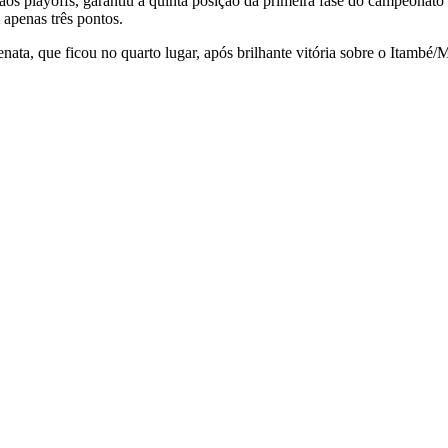
a aos playoffs, garantiu a quinta posição da primeira fase do campeona
 apenas três pontos.
a, que ficou no quarto lugar, após brilhante vitória sobre o Itambé/Mi