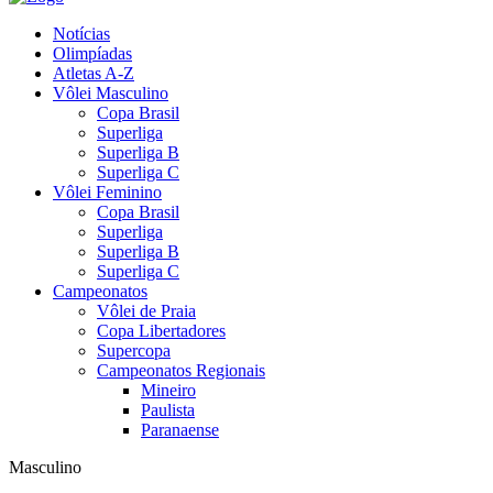
Notícias
Olimpíadas
Atletas A-Z
Vôlei Masculino
Copa Brasil
Superliga
Superliga B
Superliga C
Vôlei Feminino
Copa Brasil
Superliga
Superliga B
Superliga C
Campeonatos
Vôlei de Praia
Copa Libertadores
Supercopa
Campeonatos Regionais
Mineiro
Paulista
Paranaense
Masculino