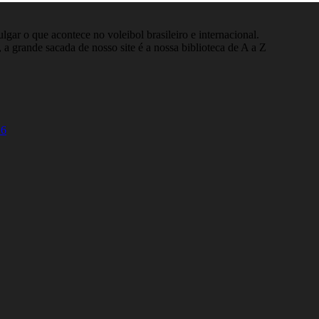
gar o que acontece no voleibol brasileiro e internacional.
 a grande sacada de nosso site é a nossa biblioteca de A a Z
26