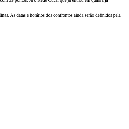
to com 39 pontos. Já o Rede Cuca, que já entrou em quadra já
nas. As datas e horários dos confrontos ainda serão definidos pela