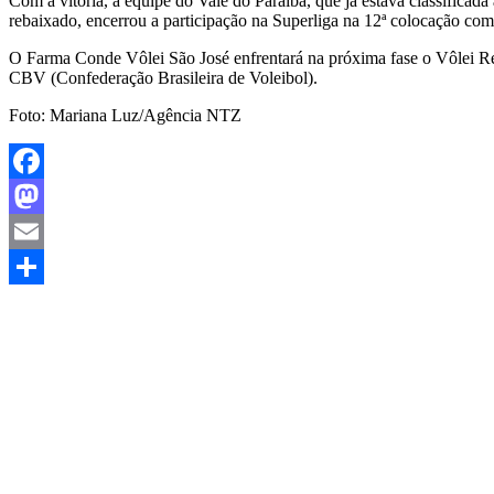
Com a vitória, a equipe do Vale do Paraíba, que já estava classificad
rebaixado, encerrou a participação na Superliga na 12ª colocação com
O Farma Conde Vôlei São José enfrentará na próxima fase o Vôlei Renat
CBV (Confederação Brasileira de Voleibol).
Foto: Mariana Luz/Agência NTZ
Facebook
Mastodon
Email
Share