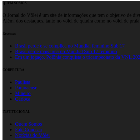
QUEM SOMOS
O Jornal do Vôlei é um site de informações que tem o objetivo de divul
Além, dos destaques, tanto no vôlei de quadra como no vôlei de praia,
Recentes
Brasil perde e se complica no Mundial feminino Sub 17
Brasil perde mais uma no Mundial Sub 17 feminino
Em um jogaço, Polônia conquista o tricampeonato da VNL 20
COBERTURA
Paulista
Paranaense
Mineiro
Carioca
INSTITUCIONAL
Quem Somos
Fale Conosco
Notícias do Vôlei