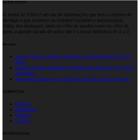
QUEM SOMOS
O Jornal do Vôlei é um site de informações que tem o objetivo de
divulgar o que acontece no voleibol brasileiro e internacional.
Além, dos destaques, tanto no vôlei de quadra como no vôlei de
praia, a grande sacada de nosso site é a nossa biblioteca de A a Z
Recentes
Em um jogaço, Polônia conquista o tricampeonato da VNL
2026
Estados Unidos desafiam a Polônia pelo título da VNL 2026
masculina
Jogo emocionante leva o Brasil à final da Liga das Nações
COBERTURA
Paulista
Paranaense
Mineiro
Carioca
INSTITUCIONAL