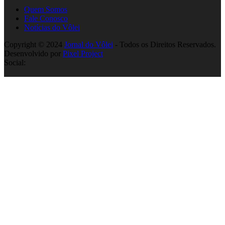
Quem Somos
Fale Conosco
Notícias do Vôlei
Copyright © 2024
Jornal do Vôlei
- Todos os Direitos Reservados.
Desenvolvido por
Pixel Project
Social: