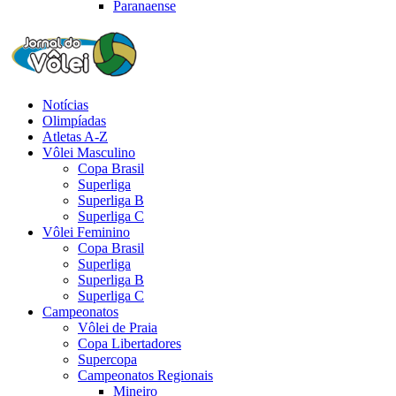
Paranaense
Notícias
Olimpíadas
Atletas A-Z
Vôlei Masculino
Copa Brasil
Superliga
Superliga B
Superliga C
Vôlei Feminino
Copa Brasil
Superliga
Superliga B
Superliga C
Campeonatos
Vôlei de Praia
Copa Libertadores
Supercopa
Campeonatos Regionais
Mineiro