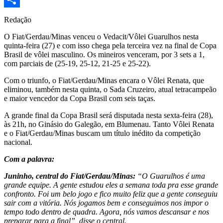
Share
Redação
O Fiat/Gerdau/Minas venceu o Vedacit/Vôlei Guarulhos nesta
quinta-feira (27) e com isso chega pela terceira vez na final de Copa
Brasil de vôlei masculino. Os mineiros venceram, por 3 sets a 1,
com parciais de (25-19, 25-12, 21-25 e 25-22).
Com o triunfo, o Fiat/Gerdau/Minas encara o Vôlei Renata, que
eliminou, também nesta quinta, o Sada Cruzeiro, atual tetracampeão
e maior vencedor da Copa Brasil com seis taças.
A grande final da Copa Brasil será disputada nesta sexta-feira (28),
às 21h, no Ginásio do Galegão, em Blumenau. Tanto Vôlei Renata
e o Fiat/Gerdau/Minas buscam um título inédito da competição
nacional.
Com a palavra:
Juninho, central do Fiat/Gerdau/Minas:
“O Guarulhos é uma
grande equipe. A gente estudou eles a semana toda pra esse grande
confronto. Foi um belo jogo e fico muito feliz que a gente conseguiu
sair com a vitória. Nós jogamos bem e conseguimos nos impor o
tempo todo dentro de quadra. Agora, nós vamos descansar e nos
preparar para a final”, disse o central.