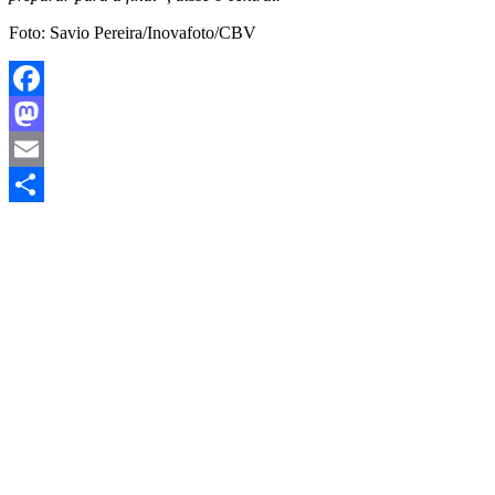
Foto: Savio Pereira/Inovafoto/CBV
Facebook
Mastodon
Email
Share