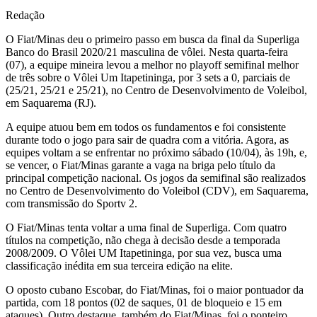
Redação
O Fiat/Minas deu o primeiro passo em busca da final da Superliga
Banco do Brasil 2020/21 masculina de vôlei. Nesta quarta-feira
(07), a equipe mineira levou a melhor no playoff semifinal melhor
de três sobre o Vôlei Um Itapetininga, por 3 sets a 0, parciais de
(25/21, 25/21 e 25/21), no Centro de Desenvolvimento de Voleibol,
em Saquarema (RJ).
A equipe atuou bem em todos os fundamentos e foi consistente
durante todo o jogo para sair de quadra com a vitória. Agora, as
equipes voltam a se enfrentar no próximo sábado (10/04), às 19h, e,
se vencer, o Fiat/Minas garante a vaga na briga pelo título da
principal competição nacional. Os jogos da semifinal são realizados
no Centro de Desenvolvimento do Voleibol (CDV), em Saquarema,
com transmissão do Sportv 2.
O Fiat/Minas tenta voltar a uma final de Superliga. Com quatro
títulos na competição, não chega à decisão desde a temporada
2008/2009. O Vôlei UM Itapetininga, por sua vez, busca uma
classificação inédita em sua terceira edição na elite.
O oposto cubano Escobar, do Fiat/Minas, foi o maior pontuador da
partida, com 18 pontos (02 de saques, 01 de bloqueio e 15 em
ataques). Outro destaque, também do Fiat/Minas, foi o ponteiro