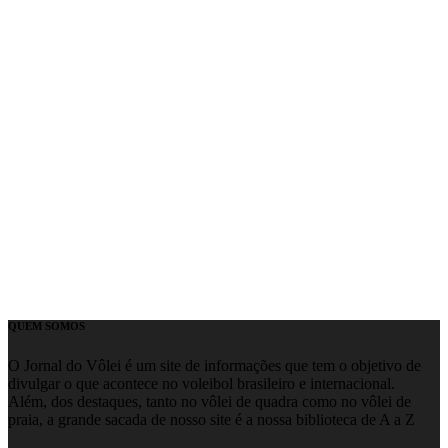
QUEM SOMOS
O Jornal do Vôlei é um site de informações que tem o objetivo de
divulgar o que acontece no voleibol brasileiro e internacional.
Além, dos destaques, tanto no vôlei de quadra como no vôlei de
praia, a grande sacada de nosso site é a nossa biblioteca de A a Z