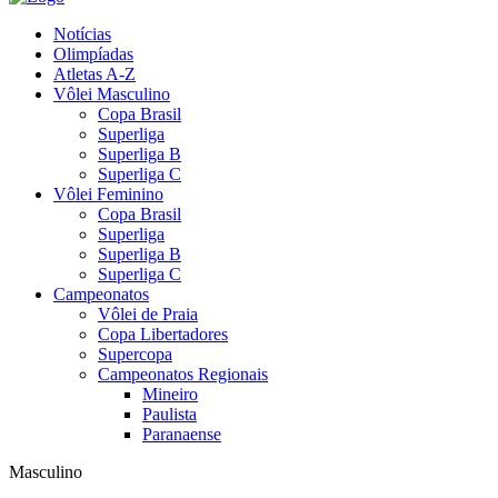
Notícias
Olimpíadas
Atletas A-Z
Vôlei Masculino
Copa Brasil
Superliga
Superliga B
Superliga C
Vôlei Feminino
Copa Brasil
Superliga
Superliga B
Superliga C
Campeonatos
Vôlei de Praia
Copa Libertadores
Supercopa
Campeonatos Regionais
Mineiro
Paulista
Paranaense
Masculino