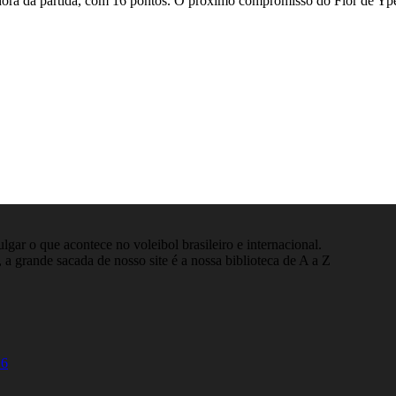
ora da partida, com 16 pontos. O próximo compromisso do Flor de Ypê Pa
gar o que acontece no voleibol brasileiro e internacional.
 a grande sacada de nosso site é a nossa biblioteca de A a Z
26