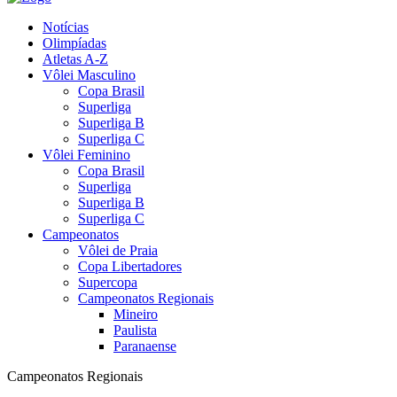
Notícias
Olimpíadas
Atletas A-Z
Vôlei Masculino
Copa Brasil
Superliga
Superliga B
Superliga C
Vôlei Feminino
Copa Brasil
Superliga
Superliga B
Superliga C
Campeonatos
Vôlei de Praia
Copa Libertadores
Supercopa
Campeonatos Regionais
Mineiro
Paulista
Paranaense
Campeonatos Regionais