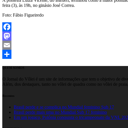
A ponteira Luiza Vicente, do Barueri, terminou como a maior pontuad
feira (3), às 19h, no ginásio José Correa.
Foto: Fábio Figueiredo
Facebook
Mastodon
Email
Share
QUEM SOMOS
O Jornal do Vôlei é um site de informações que tem o objetivo de divul
Além, dos destaques, tanto no vôlei de quadra como no vôlei de praia,
Recentes
Brasil perde e se complica no Mundial feminino Sub 17
Brasil perde mais uma no Mundial Sub 17 feminino
Em um jogaço, Polônia conquista o tricampeonato da VNL 20