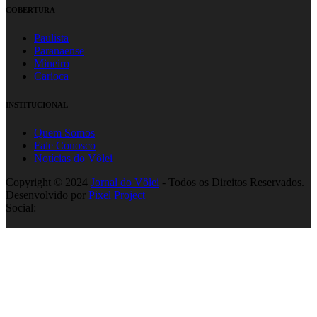
COBERTURA
Paulista
Paranaense
Mineiro
Carioca
INSTITUCIONAL
Quem Somos
Fale Conosco
Notícias do Vôlei
Copyright © 2024
Jornal do Vôlei
- Todos os Direitos Reservados.
Desenvolvido por
Pixel Project
Social: