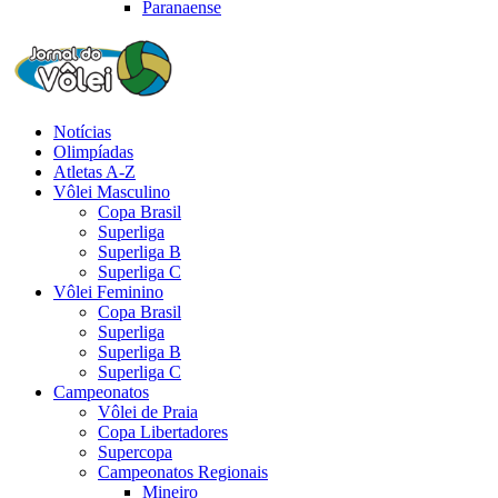
Paranaense
Notícias
Olimpíadas
Atletas A-Z
Vôlei Masculino
Copa Brasil
Superliga
Superliga B
Superliga C
Vôlei Feminino
Copa Brasil
Superliga
Superliga B
Superliga C
Campeonatos
Vôlei de Praia
Copa Libertadores
Supercopa
Campeonatos Regionais
Mineiro