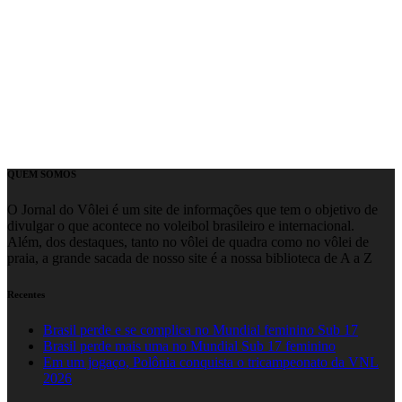
QUEM SOMOS
O Jornal do Vôlei é um site de informações que tem o objetivo de
divulgar o que acontece no voleibol brasileiro e internacional.
Além, dos destaques, tanto no vôlei de quadra como no vôlei de
praia, a grande sacada de nosso site é a nossa biblioteca de A a Z
Recentes
Brasil perde e se complica no Mundial feminino Sub 17
Brasil perde mais uma no Mundial Sub 17 feminino
Em um jogaço, Polônia conquista o tricampeonato da VNL
2026