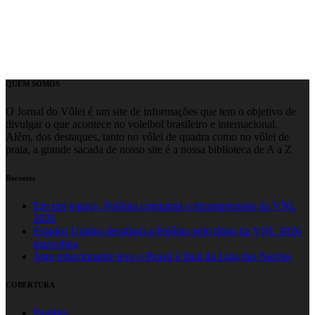
QUEM SOMOS
O Jornal do Vôlei é um site de informações que tem o objetivo de
divulgar o que acontece no voleibol brasileiro e internacional.
Além, dos destaques, tanto no vôlei de quadra como no vôlei de
praia, a grande sacada de nosso site é a nossa biblioteca de A a Z
Recentes
Em um jogaço, Polônia conquista o tricampeonato da VNL
2026
Estados Unidos desafiam a Polônia pelo título da VNL 2026
masculina
Jogo emocionante leva o Brasil à final da Liga das Nações
COBERTURA
Paulista