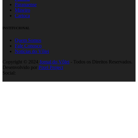
Paranaense
Mineiro
Carioca
INSTITUCIONAL
Quem Somos
Fale Conosco
Notícias do Vôlei
Copyright © 2024
Jornal do Vôlei
- Todos os Direitos Reservados.
Desenvolvido por
Pixel Project
Social: