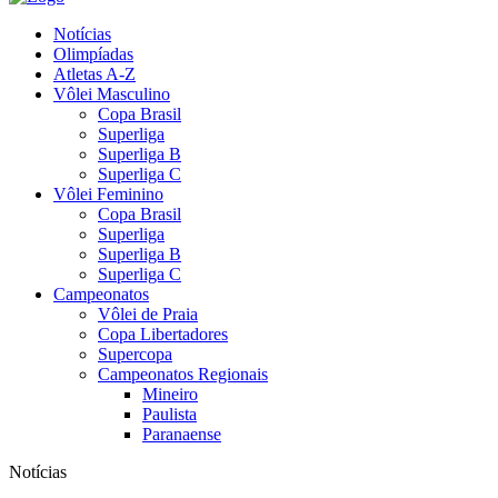
Notícias
Olimpíadas
Atletas A-Z
Vôlei Masculino
Copa Brasil
Superliga
Superliga B
Superliga C
Vôlei Feminino
Copa Brasil
Superliga
Superliga B
Superliga C
Campeonatos
Vôlei de Praia
Copa Libertadores
Supercopa
Campeonatos Regionais
Mineiro
Paulista
Paranaense
Notícias