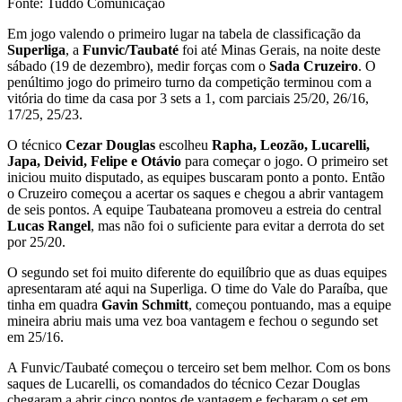
Fonte: Tuddo Comunicação
Em jogo valendo o primeiro lugar na tabela de classificação da
Superliga
, a
Funvic/Taubaté
foi até Minas Gerais, na noite deste
sábado (19 de dezembro), medir forças com o
Sada Cruzeiro
. O
penúltimo jogo do primeiro turno da competição terminou com a
vitória do time da casa por 3 sets a 1, com parciais 25/20, 26/16,
17/25, 25/23.
O técnico
Cezar Douglas
escolheu
Rapha, Leozão, Lucarelli,
Japa, Deivid, Felipe e Otávio
para começar o jogo. O primeiro set
iniciou muito disputado, as equipes buscaram ponto a ponto. Então
o Cruzeiro começou a acertar os saques e chegou a abrir vantagem
de seis pontos. A equipe Taubateana promoveu a estreia do central
Lucas Rangel
, mas não foi o suficiente para evitar a derrota do set
por 25/20.
O segundo set foi muito diferente do equilíbrio que as duas equipes
apresentaram até aqui na Superliga. O time do Vale do Paraíba, que
tinha em quadra
Gavin Schmitt
, começou pontuando, mas a equipe
mineira abriu mais uma vez boa vantagem e fechou o segundo set
em 25/16.
A Funvic/Taubaté começou o terceiro set bem melhor. Com os bons
saques de Lucarelli, os comandados do técnico Cezar Douglas
chegaram a abrir cinco pontos de vantagem e fecharam o set em