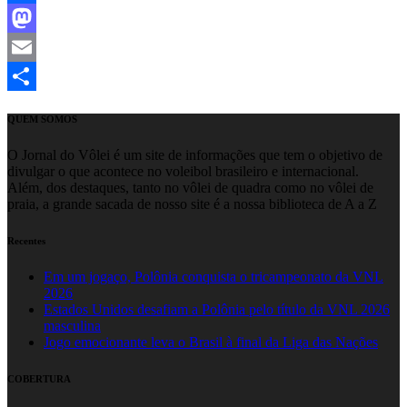
Facebook
Mastodon
Email
Share
QUEM SOMOS
O Jornal do Vôlei é um site de informações que tem o objetivo de
divulgar o que acontece no voleibol brasileiro e internacional.
Além, dos destaques, tanto no vôlei de quadra como no vôlei de
praia, a grande sacada de nosso site é a nossa biblioteca de A a Z
Recentes
Em um jogaço, Polônia conquista o tricampeonato da VNL
2026
Estados Unidos desafiam a Polônia pelo título da VNL 2026
masculina
Jogo emocionante leva o Brasil à final da Liga das Nações
COBERTURA