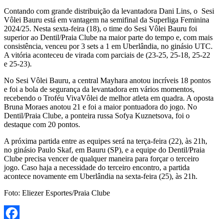
Contando com grande distribuição da levantadora Dani Lins, o Sesi
Vôlei Bauru está em vantagem na semifinal da Superliga Feminina
2024/25. Nesta sexta-feira (18), o time do Sesi Vôlei Bauru foi
superior ao Dentil/Praia Clube na maior parte do tempo e, com mais
consistência, venceu por 3 sets a 1 em Uberlândia, no ginásio UTC.
A vitória aconteceu de virada com parciais de (23-25, 25-18, 25-22
e 25-23).
No Sesi Vôlei Bauru, a central Mayhara anotou incríveis 18 pontos
e foi a bola de segurança da levantadora em vários momentos,
recebendo o Troféu VivaVôlei de melhor atleta em quadra. A oposta
Bruna Moraes anotou 21 e foi a maior pontuadora do jogo. No
Dentil/Praia Clube, a ponteira russa Sofya Kuznetsova, foi o
destaque com 20 pontos.
A próxima partida entre as equipes será na terça-feira (22), às 21h,
no ginásio Paulo Skaf, em Bauru (SP), e a equipe do Dentil/Praia
Clube precisa vencer de qualquer maneira para forçar o terceiro
jogo. Caso haja a necessidade do terceiro encontro, a partida
acontece novamente em Uberlândia na sexta-feira (25), às 21h.
Foto: Eliezer Esportes/Praia Clube