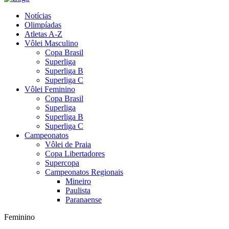
Notícias
Olimpíadas
Atletas A-Z
Vôlei Masculino
Copa Brasil
Superliga
Superliga B
Superliga C
Vôlei Feminino
Copa Brasil
Superliga
Superliga B
Superliga C
Campeonatos
Vôlei de Praia
Copa Libertadores
Supercopa
Campeonatos Regionais
Mineiro
Paulista
Paranaense
Feminino