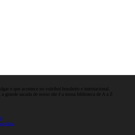
gar o que acontece no voleibol brasileiro e internacional.
 a grande sacada de nosso site é a nossa biblioteca de A a Z
26
asculina