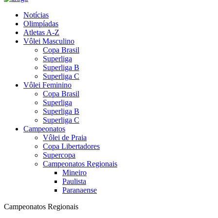
Notícias
Olimpíadas
Atletas A-Z
Vôlei Masculino
Copa Brasil
Superliga
Superliga B
Superliga C
Vôlei Feminino
Copa Brasil
Superliga
Superliga B
Superliga C
Campeonatos
Vôlei de Praia
Copa Libertadores
Supercopa
Campeonatos Regionais
Mineiro
Paulista
Paranaense
Campeonatos Regionais