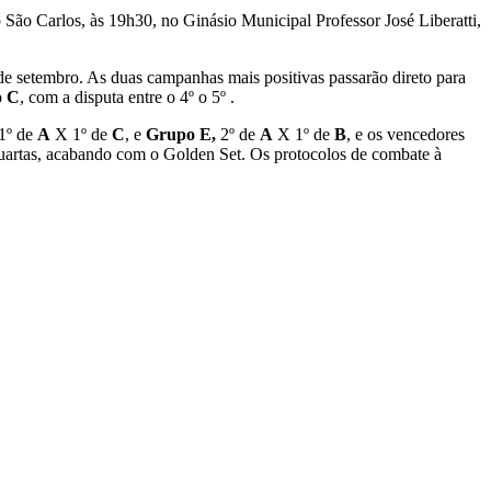
ão Carlos, às 19h30, no Ginásio Municipal Professor José Liberatti,
4 de setembro. As duas campanhas mais positivas passarão direto para
o C
, com a disputa entre o 4º o 5º .
 1º de
A
X 1º de
C
, e
Grupo E,
2º de
A
X 1º de
B
, e os vencedores
s quartas, acabando com o Golden Set. Os protocolos de combate à