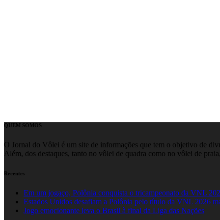
QUEM SOMOS
O Jornal do Vôlei é um site de informações que tem o objetivo de divul
Além, dos destaques, tanto no vôlei de quadra como no vôlei de praia,
Recentes
Em um jogaço, Polônia conquista o tricampeonato da VNL 20
Estados Unidos desafiam a Polônia pelo título da VNL 2026 m
Jogo emocionante leva o Brasil à final da Liga das Nações