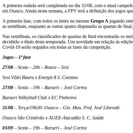
A primeira rodada será completada no dia 31/08, com o atual campeã
em Osasco. Ainda nesta semana, a FPV terá a definição dos jogos q
A primeira fase, com todos os times no mesmo
Grupo A
jogando entre
as semifinais, enquanto as outras quatro disputarão as quartas de fina
Nas semifinais, os classificados de quartas de final encontrarão os m
decidirão o título desta temporada. Um novidade em relação às edições
Covid-19 serão seguidos em todas as fases da competição.
Jogos – 1ª fase
27/08
– Sexta – 20h – Bauru – Sesi
Sesi Vôlei Bauru x Energis 8 S. Caetano
27/08
– Sexta – 19h – Barueri – José Correa
Barueri Volleyball Club x EC Pinheiros
31/08
– Terça/19h30- Osasco – Gin. Mun. Prof. José Liberatti
Osasco São Cristóvão x AGEE-Atacadão S. C. Saúde
03/09
– Sexta – 19h – Barueri – José Correa