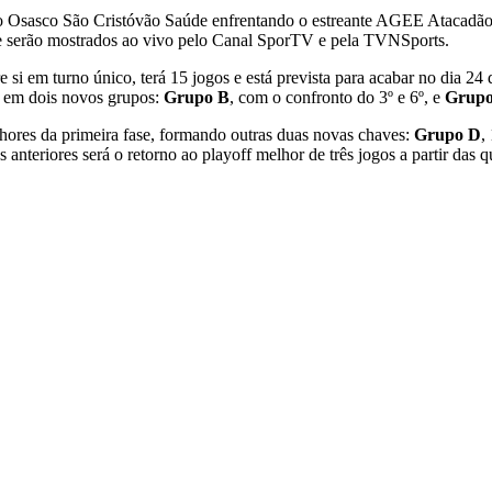
o Osasco São Cristóvão Saúde enfrentando o estreante AGEE Atacadão S
ue serão mostrados ao vivo pelo Canal SporTV e pela TVNSports.
 si em turno único, terá 15 jogos e está prevista para acabar no dia 2
l, em dois novos grupos:
Grupo B
, com o confronto do 3º e 6º, e
Grup
elhores da primeira fase, formando outras duas novas chaves:
Grupo D
,
 anteriores será o retorno ao playoff melhor de três jogos a partir da